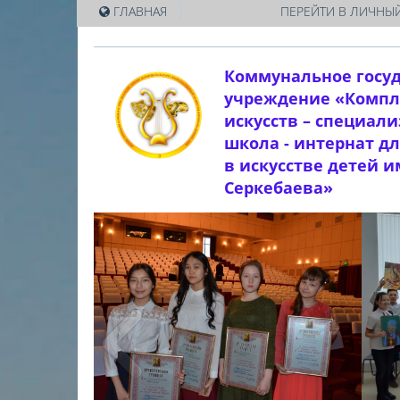
|
ГЛАВНАЯ
ПЕРЕЙТИ В ЛИЧНЫЙ
Коммунальное госу
учреждение «Компл
искусств – специал
школа - интернат д
в искусстве детей 
Серкебаева»