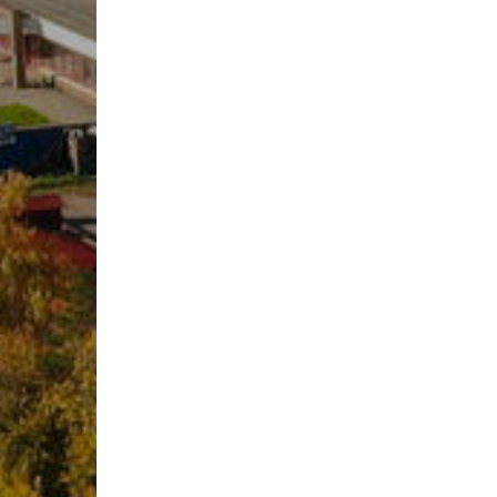
Учебно-матер
Качественный
колледжа
В помощь сту
Годовой план 
учебный год
Годовой план 
учебный год