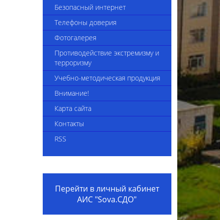
4-2025
Сведения об укомплектованности
Безопасный интернет
педагогическими кадрами
Телефоны доверия
Приказы комплекса
Фотогалерея
Вакансии
Противодействие экстремизму и
терроризму
Видеоинструкция "Трудоустройство
Учебно-методическая продукция
в организацию образования"
Внимание!
Внешние приказы
Карта сайта
Положение о наставничестве
Контакты
Коллективный договор на 2024-2026
RSS
годы
Вакансии 2025
Перейти в личный кабинет
АИС "Sova.СДО"