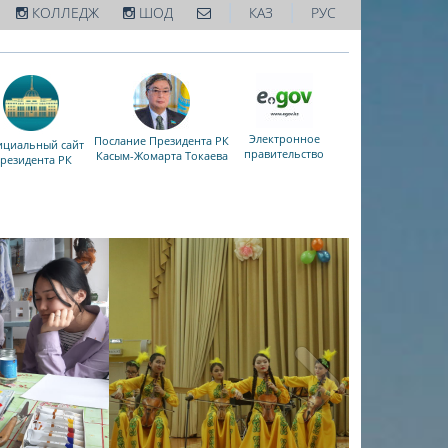
|
|
КОЛЛЕДЖ
ШОД
КАЗ
РУС
Электронное
Послание Президента РК
циальный сайт
правительство
Касым-Жомарта Токаева
резидента РК