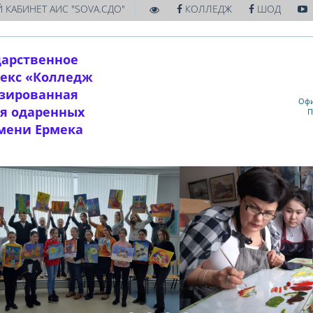
|
 КАБИНЕТ АИС "SOVA.СДО"
КОЛЛЕДЖ
ШОД
дарственное
екс «Колледж
изированная
Офи
ля одаренных
П
имени Ермека