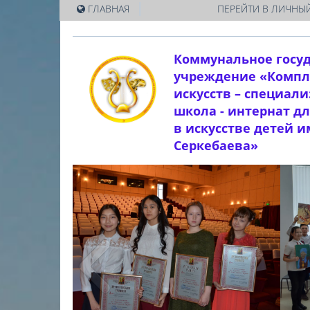
|
ГЛАВНАЯ
ПЕРЕЙТИ В ЛИЧНЫЙ
Коммунальное госу
учреждение «Компл
искусств – специал
школа - интернат д
в искусстве детей 
Серкебаева»