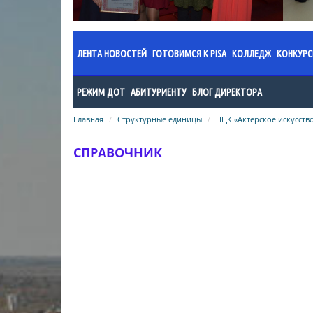
ЛЕНТА НОВОСТЕЙ
ГОТОВИМСЯ К PISA
КОЛЛЕДЖ
КОНКУР
Документы
Администраци
Прик
РЕЖИМ ДОТ
АБИТУРИЕНТУ
БЛОГ ДИРЕКТОРА
Новости
Годовой план 
Поло
Главная
Методические рекомендации по
Структурные единицы
Абитуриенту колледжа
ПЦК «Актерское искусств
учебный год
Общая информация
Поло
организационно-педагогическому
Поступающему в ШОД
Годовой план 
обеспечению дистанционного
СПРАВОЧНИК
Информация о проведенных
Резу
учебный год
режима обучения
Список поступивших в Колледж
мероприятиях
искусств в 2024 году
Годовой план 
Общеобразовательный цикл
учебный год
Список поступивщих в Колледж
специальность «Фортепиано»
искусств в 2023 году
Годовой план 
специальность «Хоровое
учебный год
Список поступивших в Колледж
дирижирование»
искусств в 2022 году
Организация 
специальность «Пение»
Результаты вступительных
Нормативно-п
специальность «Народные
экзаменов в колледж/2025
колледжа