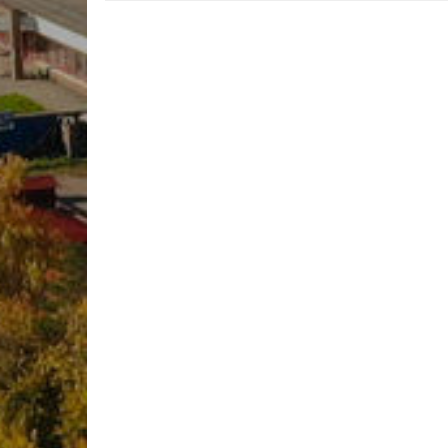
Учебно-матер
Качественный
колледжа
В помощь сту
Годовой план 
учебный год
Годовой план 
учебный год