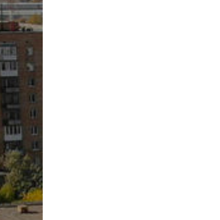
инструменты»
Результаты вступительных
Научно-метод
специальность «Хореографическое
экзаменов в колледж/2024
Государственн
искусство»
Результаты вступительных
колледж)
специальность «Живопись»
экзаменов в колледж/2022
Учебно-произ
специальность «Духовые и ударные
Результаты вступительных
трудоустройс
инструменты»
экзаменов в колледж/2023
Воспитательн
специальность «Актерское
Комитет по д
искусство»
Служба психол
специальность «Теория музыки»
сопровожден
Воспитательн
Профориентац
Антикоррупци
Кадровый пот
Материально-