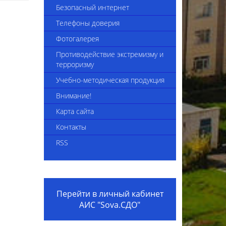
4-2025
Сведения об укомплектованности
Безопасный интернет
педагогическими кадрами
Телефоны доверия
Приказы комплекса
Фотогалерея
Вакансии
Противодействие экстремизму и
терроризму
Видеоинструкция "Трудоустройство
Учебно-методическая продукция
в организацию образования"
Внимание!
Внешние приказы
Карта сайта
Положение о наставничестве
Контакты
Коллективный договор на 2024-2026
RSS
годы
Вакансии 2025
Перейти в личный кабинет
АИС "Sova.СДО"