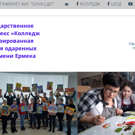
|
 КАБИНЕТ АИС "SOVA.СДО"
КОЛЛЕДЖ
ШОД
дарственное
екс «Колледж
изированная
Офи
ля одаренных
П
имени Ермека