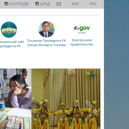
|
|
КОЛЛЕДЖ
ШОД
КАЗ
РУС
Электронное
Послание Президента РК
циальный сайт
правительство
Касым-Жомарта Токаева
резидента РК