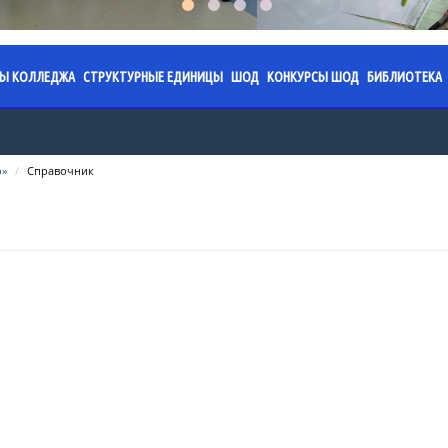
СЫ КОЛЛЕДЖА
СТРУКТУРНЫЕ ЕДИНИЦЫ
ШОД
КОНКУРСЫ ШОД
БИБЛИОТЕКА
я колледжа
аз. 2026.
ПЦК «Обязательное фортепиано»
Специализированная школа
Областной конкурс юны
План ра
имени Ермека Серкеба
работы на 2024-2025
жение. 2026.
ПЦК «Струнные инструменты»
Годовой план работы на 202
Правила 
о»
Справочник
учебный год
Областной конкурс «Жұ
жение.
ПЦК «Фортепиано»
Послание
направлениям: инстру
работы на 2023-2024
Годовой план работы на 202
Казахста
исполнительство; теор
льтаты
ПЦК «Хоровое дирижирование»
учебный год
направление)
Календар
ПЦК «Пение»
работы на 2022-2023
Годовой план работы на 202
памятных
Областной конкурс «Ж
учебный год
грани» по ИЗО (формат 
ПЦК «Народные инструменты»
Сведения
изобразительного дикт
работы на 2021-2022
Профориентационная работ
фонда
ПЦК «Хореографическое искусство»
Областной конкурс тво
Приказы
Акция "О
проектов «Искусство бе
ПЦК «Живопись»
учебного процесса
Администрация ШОД
Меропри
ПЦК «Духовые и ударные
равовая база
инструменты»
Нормативно-правовая база