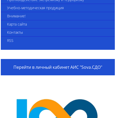
Учебно-методическая продукция
Внимание!
Карта сайта
Контакты
RSS
Перейти в личный кабинет АИС "Sova.СДО"