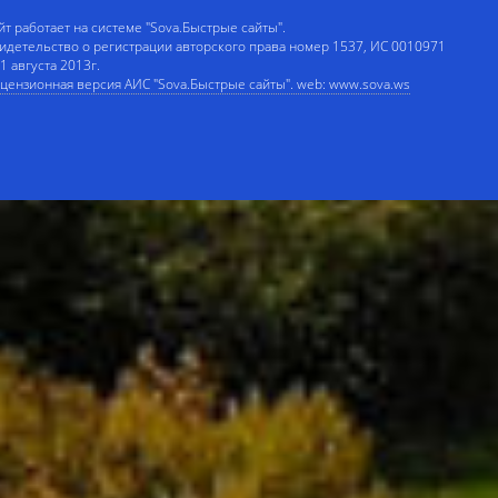
йт работает на системе "Sova.Быстрые сайты".
идетельство о регистрации авторского права номер 1537, ИС 0010971
 1 августа 2013г.
цензионная версия АИС "Sova.Быстрые сайты". web: www.sova.ws