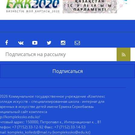
2026 Коммунальное государственное учреждение «Комплекс
олледж искусств – специализированная школа - интернат для
аренных в искусстве детей имени Ермека Серкебаева»
ициальный сайт комплекса
tp://komplekssko.edu.kz/
чтовый адрес: 150000, Петропавл к., Интернационал к. , 81
лефон: +7 (7152) 33-12-92 Факс: +7 (7152) 33-14-53
mail:
kompleks_kolledz@mail.ru (komplekssko@edu.kz)