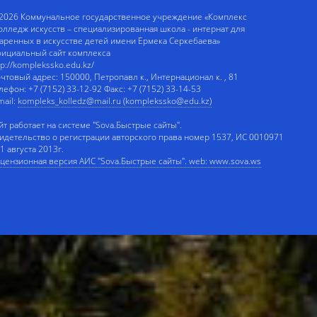
2026 Коммунальное государственное учреждение «Комплекс
олледж искусств – специализированная школа - интернат для
аренных в искусстве детей имени Ермека Серкебаева»
ициальный сайт комплекса
tp://komplekssko.edu.kz/
чтовый адрес: 150000, Петропавл к., Интернационал к. , 81
лефон: +7 (7152) 33-12-92 Факс: +7 (7152) 33-14-53
mail:
kompleks_kolledz@mail.ru (komplekssko@edu.kz)
йт работает на системе "Sova.Быстрые сайты".
идетельство о регистрации авторского права номер 1537, ИС 0010971
 1 августа 2013г.
цензионная версия АИС "Sova.Быстрые сайты". web: www.sova.ws