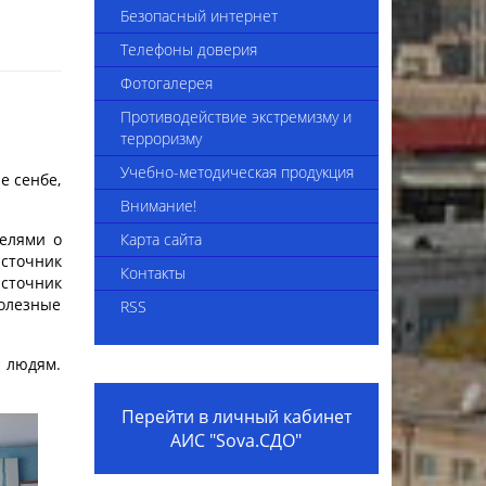
4-2025
Сведения об укомплектованности
Безопасный интернет
педагогическими кадрами
Телефоны доверия
Приказы комплекса
Фотогалерея
Вакансии
Противодействие экстремизму и
терроризму
Видеоинструкция "Трудоустройство
Учебно-методическая продукция
в организацию образования"
е сенбе,
Внимание!
Внешние приказы
телями о
Карта сайта
Положение о наставничестве
источник
Контакты
сточник
Коллективный договор на 2024-2026
полезные
RSS
годы
Вакансии 2025
 людям.
Перейти в личный кабинет
АИС "Sova.СДО"