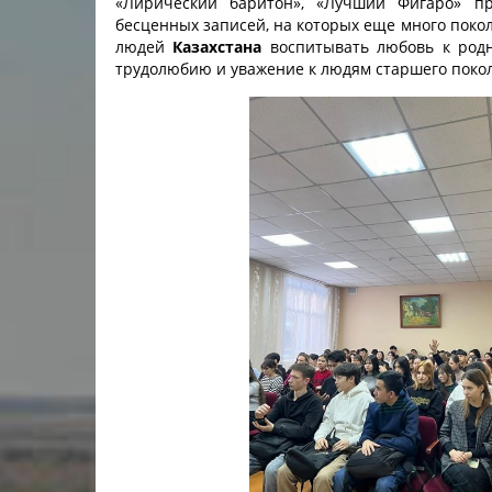
«Лирический баритон», «Лучший Фигаро» п
инструменты»
Результаты вступительных
Научно-метод
бесценных записей, на которых еще много поко
специальность «Хореографическое
экзаменов в колледж/2024
людей
Казахстана
воспитывать любовь к родн
Государственн
искусство»
трудолюбию и уважение к людям старшего поко
Результаты вступительных
колледж)
специальность «Живопись»
экзаменов в колледж/2022
Учебно-произ
специальность «Духовые и ударные
Результаты вступительных
трудоустройс
инструменты»
экзаменов в колледж/2023
Воспитательн
специальность «Актерское
Комитет по д
искусство»
Служба психол
специальность «Теория музыки»
сопровожден
Воспитательн
Профориентац
Антикоррупци
Кадровый пот
Материально-