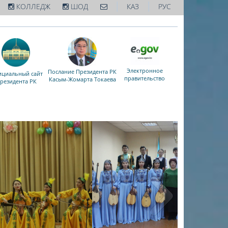
|
|
КОЛЛЕДЖ
ШОД
КАЗ
РУС
Электронное
Послание Президента РК
циальный сайт
правительство
Касым-Жомарта Токаева
резидента РК