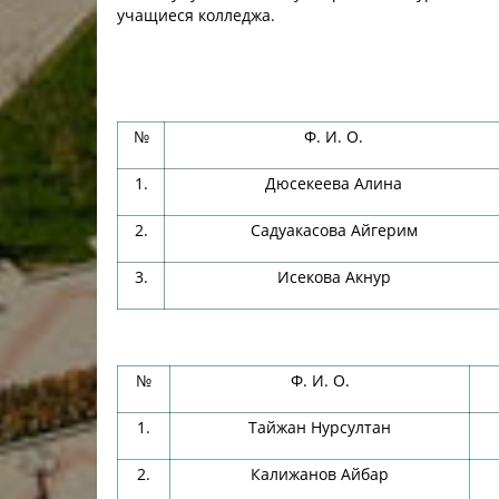
учащиеся колледжа.
№
Ф. И. О.
1.
Дюсекеева Алина
2.
Садуакасова Айгерим
3.
Исекова Акнур
№
Ф. И. О.
1.
Тайжан Нурсултан
2.
Калижанов Айбар