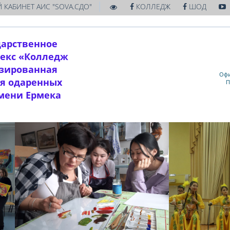
|
 КАБИНЕТ АИС "SOVA.СДО"
КОЛЛЕДЖ
ШОД
дарственное
екс «Колледж
изированная
Офи
ля одаренных
П
имени Ермека