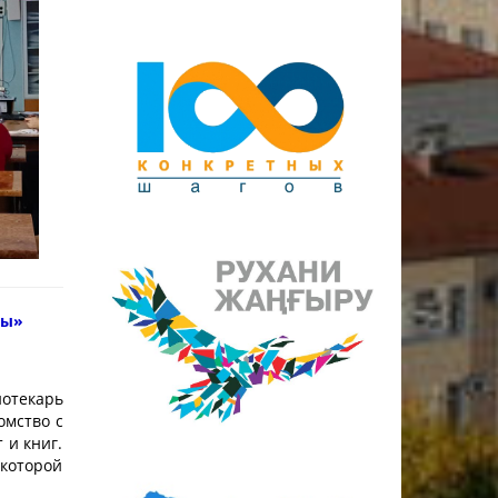
сы»
иотекарь
омство с
 и книг.
которой