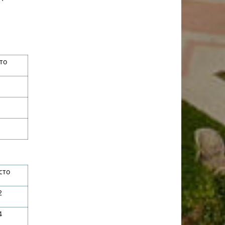
то
сто
2
4