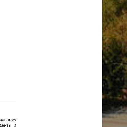
тольному
уденты и