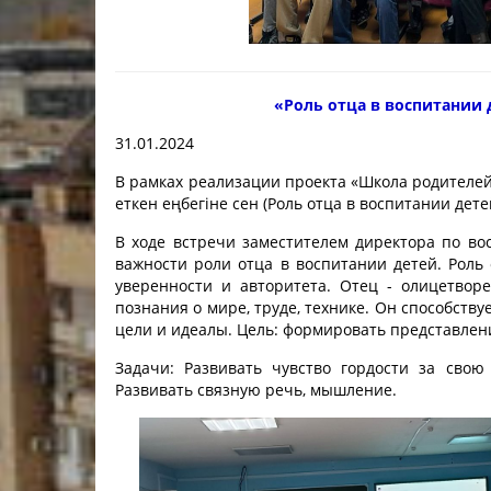
Учебно-матер
Качественный
колледжа
«
Роль отца в воспитании 
В помощь сту
31.01.2024
Годовой план 
В рамках реализации проекта «Школа родителей»
учебный год
еткен еңбегіне сен (Роль отца в воспитании дете
Годовой план 
В ходе встречи заместителем директора по во
учебный год
важности роли отца в воспитании детей. Роль
уверенности и авторитета. Отец - олицетвор
познания о мире, труде, технике. Он способст
цели и идеалы. Цель: формировать представлени
Задачи: Развивать чувство гордости за сво
Развивать связную речь, мышление.