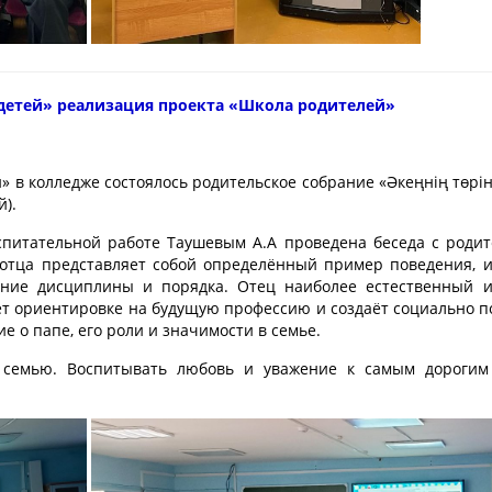
Годовой план работы на 202
иальная база
учебный год
 состав педагогов
2025-2026 учебный год
детей
»
реализация проекта «Школа родителей»
денту
работы на 2025-2026
 в колледже состоялось родительское собрание «Әкеңнің төрін
й).
работы на 2026-2027
спитательной работе Таушевым А.А проведена беседа с роди
 отца представляет собой определённый пример поведения, 
ение дисциплины и порядка. Отец наиболее естественный и
вует ориентировке на будущую профессию и создаёт социально 
е о папе, его роли и значимости в семье.
ю семью. Воспитывать любовь и уважение к самым дорогим