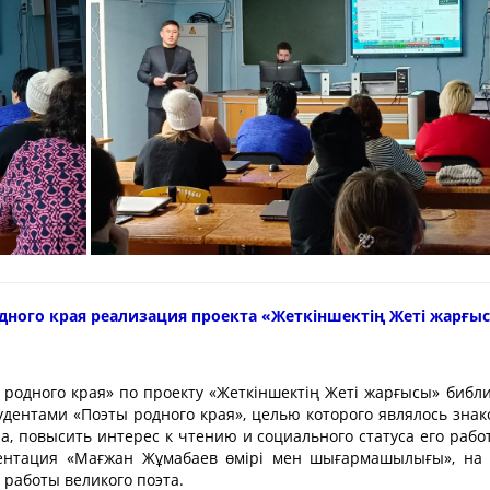
дного края реализация проекта «Жеткіншектің Жеті жарғы
родного края» по проекту «Жеткіншектің Жеті жарғысы» библ
удентами «Поэты родного края», целью которого являлось знак
, повысить интерес к чтению и социального статуса его работ
ентация «Мағжан Жұмабаев өмірі мен шығармашылығы», на 
 работы великого поэта.