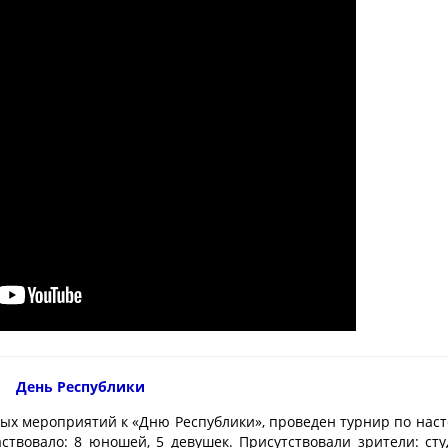
День Республики
овых мероприятий к «Дню Республики», проведен турнир по нас
аствовало: 8 юношей, 5 девушек. Присутствовали зрители: ст