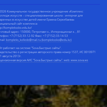
2026 Коммунальное государственное учреждение «Комплекс
олледж искусств – специализированная школа - интернат для
аренных в искусстве детей имени Ермека Серкебаева»
ициальный сайт комплекса
tp://komplekssko.edu.kz/
чтовый адрес: 150000, Петропавл к., Интернационал к. , 81
лефон: +7 (7152) 33-12-92 Факс: +7 (7152) 33-14-53
mail:
kompleks_kolledz@mail.ru (komplekssko@edu.kz)
йт работает на системе "Sova.Быстрые сайты".
идетельство о регистрации авторского права номер 1537, ИС 0010971
 1 августа 2013г.
цензионная версия АИС "Sova.Быстрые сайты". web: www.sova.ws