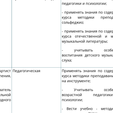
педагогики и психологии;
- применять знания по сод
курса методики препод
сольфеджио;
- применять знания по сод
курса отечественной и м
музыкальной литературы;
- учитывать особен
воспитания детского музык
слуха;
тист
Педагогическая
Применять знания по сод
ения,
курса методики преподаван
на инструменте;
атель
- Учитывать особен
льной
возрастной педагог
одного
психологии;
- Вести учебно - методи