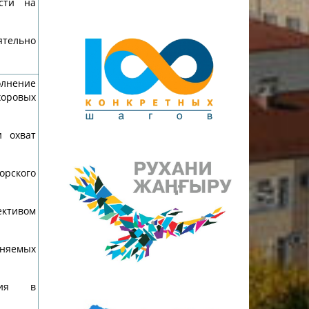
ости на
ятельно
лнение
оровых
и охват
рского
ективом
няемых
ания в