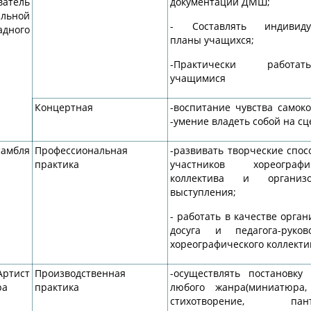
атель
документации ДМШ;
льной
- Составлять индивиду
адного
планы учащихся;
-Практически работ
учащимися
Концертная
-воспитание чувства самоко
-умение владеть собой на сц
самбля
Профессиональная
-развивать творческие спос
практика
участников хореографич
коллектива и организо
выступления;
- работать в качестве орган
досуга и педагога-руков
хореографического коллекти
тист
Производственная
-осуществлять постановку
ра
практика
любого жанра(миниатюра,
стихотворение, пант