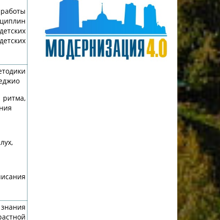
работы
сциплин
тских
етских
етодики
феджио
ритма,
ания
лух,
сания
нания
стной