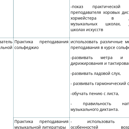
-показ практической 
преподавателя хоровых ди
хормейстера в де
музыкальных школах, д
школах искусств
атель
Практика преподавания
использовать различные м
льной
сольфеджио
преподавания в курсе соль
-развивать метра и 
дирижирования и тактиров
-развивать ладовой слух,
- развивать гармонический с
-обучать пению с листа,
- правильность напи
музыкального диктанта.
Практика преподавания
- использовать з
музыкальной литературы
особенностей возра