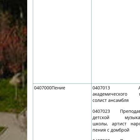
0407000Пение
0407013 Ар
академического п
солист ансамбля
0407023 Преподав
детской музыка
школы, артист нар
пения с домброй