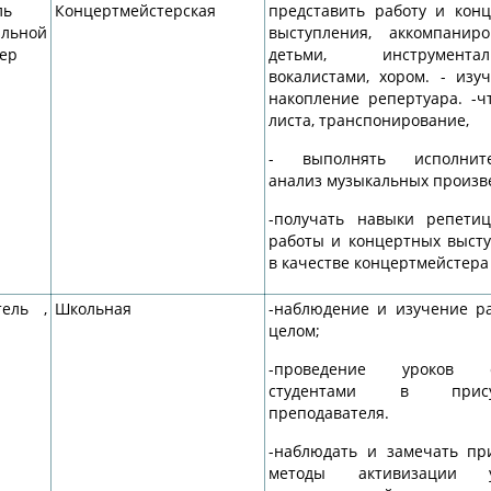
ль
Концертмейстерская
представить работу и кон
Годовой план работы на 202
льной
иальная база
выступления, аккомпанир
учебный год
тер
детьми, инструментали
 состав педагогов
2025-2026 учебный год
вокалистами, хором. - изу
накопление репертуара. -ч
листа, транспонирование,
денту
- выполнять исполните
работы на 2025-2026
анализ музыкальных произв
-получать навыки репети
работы на 2026-2027
работы и концертных выст
в качестве концертмейстера
тель ,
Школьная
-наблюдение и изучение р
целом;
-проведение уроков 
студентами в присут
преподавателя.
-наблюдать и замечать п
методы активизации у