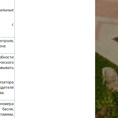
альные
ать с
нтроля,
ене
обности
еского
вывать
изатора
одителя
ва.
 номера
 басня,
омима,