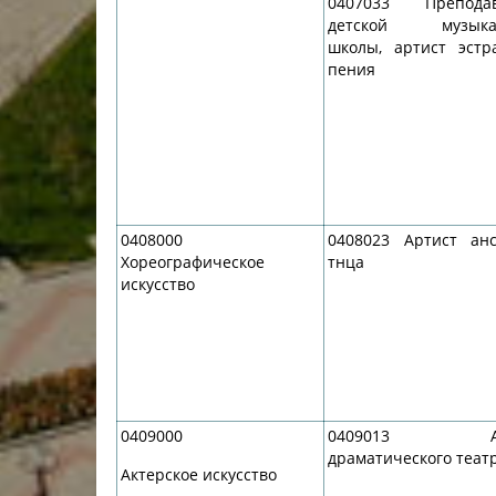
0407033 Преподав
детской музыка
школы, артист эстр
пения
0408000
0408023 Артист ан
Хореографическое
тнца
искусство
0409000
0409013 Ар
драматического теат
Актерское искусство