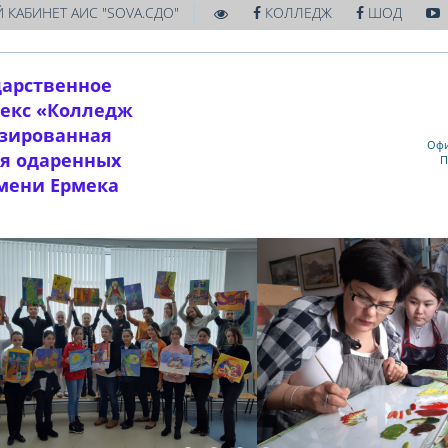
|
 КАБИНЕТ АИС "SOVA.СДО"
КОЛЛЕДЖ
ШОД
дарственное
екс «Колледж
изированная
Офи
ля одаренных
П
имени Ермека