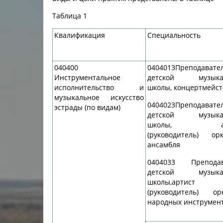
инструменты»
Результаты вступительных
Научно-метод
Таблица 1
специальность «Хореографическое
экзаменов в колледж/2024
Государственн
искусство»
Квалификация
Специальность
Результаты вступительных
колледж)
специальность «Живопись»
экзаменов в колледж/2022
Учебно-произ
специальность «Духовые и ударные
Результаты вступительных
трудоустройс
040400
0404013Преподавате
инструменты»
экзаменов в колледж/2023
Инструментальное
детской музыка
Воспитательн
исполнительство и
школы, концертмейс
специальность «Актерское
музыкальное искусство
Комитет по д
искусство»
0404023Преподавате
эстрады (по видам)
детской музыка
Служба психол
специальность «Теория музыки»
школы, арт
сопровожден
(руководитель) орк
ансамбля
Воспитательн
0404033 Преподав
Профориентац
детской музыка
школы,артист
Антикоррупци
(руководитель) ор
народных инструмен
Кадровый пот
Материально-