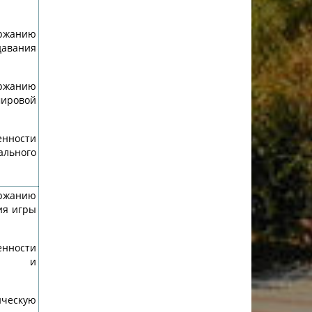
ержанию
авания
ержанию
ировой
ности
ального
ержанию
ия игры
ности
ики и
ческую