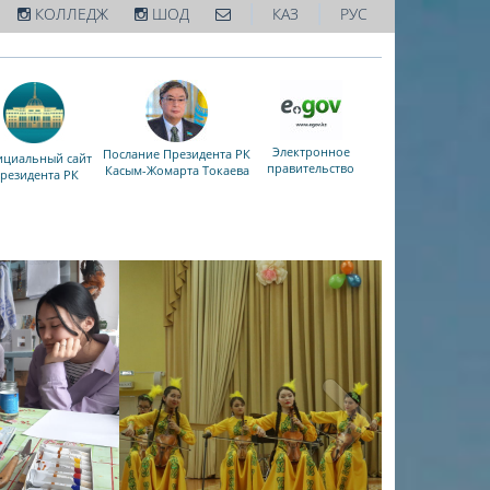
|
|
КОЛЛЕДЖ
ШОД
КАЗ
РУС
Электронное
Послание Президента РК
циальный сайт
правительство
Касым-Жомарта Токаева
резидента РК