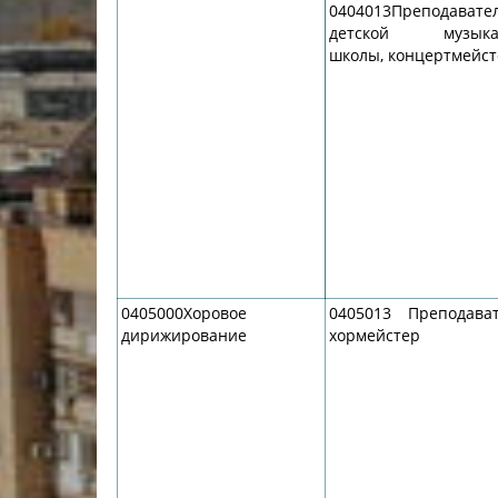
0404013Преподавате
детской музыка
Учебно-матер
школы, концертмейс
Качественный
колледжа
В помощь сту
Годовой план 
учебный год
Годовой план 
учебный год
0405000Хоровое
0405013 Преподава
дирижирование
хормейстер