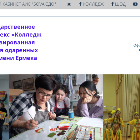
|
 КАБИНЕТ АИС "SOVA.СДО"
КОЛЛЕДЖ
ШОД
дарственное
екс «Колледж
изированная
Офи
ля одаренных
П
имени Ермека