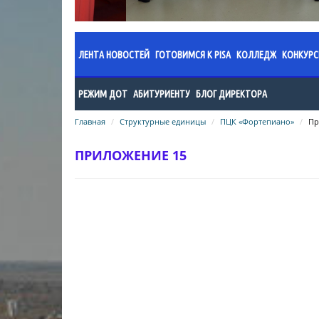
ЛЕНТА НОВОСТЕЙ
ГОТОВИМСЯ К PISA
КОЛЛЕДЖ
КОНКУР
Документы
Администраци
Прик
РЕЖИМ ДОТ
АБИТУРИЕНТУ
БЛОГ ДИРЕКТОРА
Новости
Годовой план 
Поло
Главная
Методические рекомендации по
Структурные единицы
Абитуриенту колледжа
ПЦК «Фортепиано»
Пр
учебный год
Общая информация
Поло
организационно-педагогическому
Поступающему в ШОД
Годовой план 
обеспечению дистанционного
ПРИЛОЖЕНИЕ 15
Информация о проведенных
Резу
учебный год
режима обучения
Список поступивших в Колледж
мероприятиях
искусств в 2024 году
Годовой план 
Общеобразовательный цикл
учебный год
Список поступивщих в Колледж
специальность «Фортепиано»
искусств в 2023 году
Годовой план 
специальность «Хоровое
учебный год
Список поступивших в Колледж
дирижирование»
искусств в 2022 году
Организация 
специальность «Пение»
Результаты вступительных
Нормативно-п
специальность «Народные
экзаменов в колледж/2025
колледжа