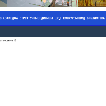
СЫ КОЛЛЕДЖА
СТРУКТУРНЫЕ ЕДИНИЦЫ
ШОД
КОНКУРСЫ ШОД
БИБЛИОТЕКА
я колледжа
аз. 2026.
ПЦК «Обязательное фортепиано»
Специализированная школа
Областной конкурс юны
План ра
имени Ермека Серкеба
работы на 2024-2025
жение. 2026.
ПЦК «Струнные инструменты»
Годовой план работы на 202
Правила 
иложение 15
учебный год
Областной конкурс «Жұ
жение.
ПЦК «Фортепиано»
Послание
направлениям: инстру
работы на 2023-2024
Годовой план работы на 202
Казахста
исполнительство; теор
льтаты
ПЦК «Хоровое дирижирование»
учебный год
направление)
Календар
ПЦК «Пение»
работы на 2022-2023
Годовой план работы на 202
памятных
Областной конкурс «Ж
учебный год
грани» по ИЗО (формат 
ПЦК «Народные инструменты»
Сведения
изобразительного дикт
работы на 2021-2022
Профориентационная работ
фонда
ПЦК «Хореографическое искусство»
Областной конкурс тво
Приказы
Акция "О
проектов «Искусство бе
ПЦК «Живопись»
учебного процесса
Администрация ШОД
Меропри
ПЦК «Духовые и ударные
равовая база
инструменты»
Нормативно-правовая база