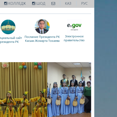
|
|
КОЛЛЕДЖ
ШОД
КАЗ
РУС
Электронное
Послание Президента РК
циальный сайт
правительство
Касым-Жомарта Токаева
резидента РК