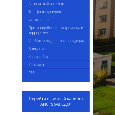
4-2025
Сведения об укомплектованности
Безопасный интернет
педагогическими кадрами
Телефоны доверия
Приказы комплекса
Фотогалерея
Вакансии
Противодействие экстремизму и
терроризму
Видеоинструкция "Трудоустройство
Учебно-методическая продукция
в организацию образования"
Внимание!
Внешние приказы
Карта сайта
Положение о наставничестве
Контакты
Коллективный договор на 2024-2026
RSS
годы
Вакансии 2025
Перейти в личный кабинет
АИС "Sova.СДО"