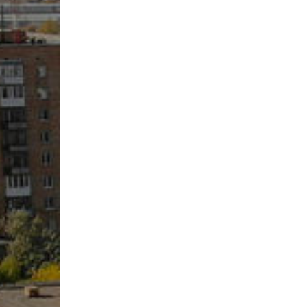
инструменты»
Результаты вступительных
Научно-метод
специальность «Хореографическое
экзаменов в колледж/2024
Государственн
искусство»
Результаты вступительных
колледж)
специальность «Живопись»
экзаменов в колледж/2022
Учебно-произ
специальность «Духовые и ударные
Результаты вступительных
трудоустройс
инструменты»
экзаменов в колледж/2023
Воспитательн
специальность «Актерское
Комитет по д
искусство»
Служба психол
специальность «Теория музыки»
сопровожден
Воспитательн
Профориентац
Антикоррупци
Кадровый пот
Материально-