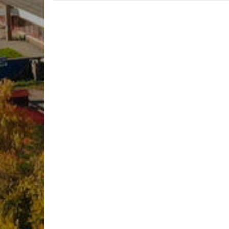
Учебно-матер
Качественный
колледжа
В помощь сту
Годовой план 
учебный год
Годовой план 
учебный год