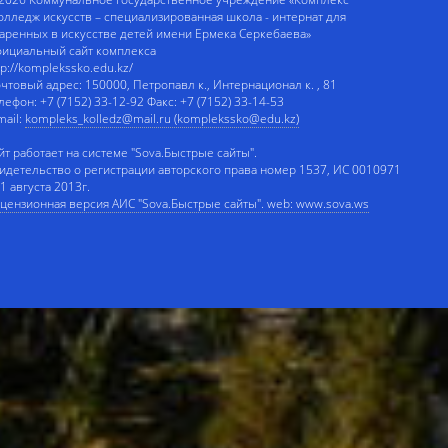
олледж искусств – специализированная школа - интернат для
аренных в искусстве детей имени Ермека Серкебаева»
ициальный сайт комплекса
tp://komplekssko.edu.kz/
чтовый адрес: 150000, Петропавл к., Интернационал к. , 81
лефон: +7 (7152) 33-12-92 Факс: +7 (7152) 33-14-53
mail:
kompleks_kolledz@mail.ru (komplekssko@edu.kz)
йт работает на системе "Sova.Быстрые сайты".
идетельство о регистрации авторского права номер 1537, ИС 0010971
 1 августа 2013г.
цензионная версия АИС "Sova.Быстрые сайты". web: www.sova.ws