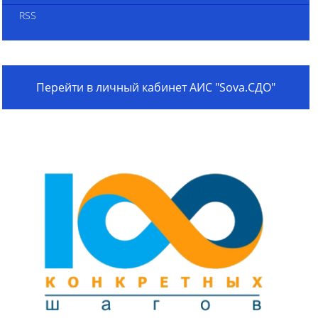
RSS
Перейти в личный кабинет АИС "Sova.СДО"