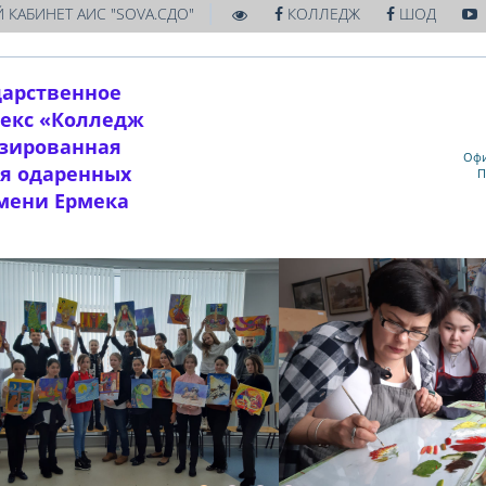
|
 КАБИНЕТ АИС "SOVA.СДО"
КОЛЛЕДЖ
ШОД
дарственное
екс «Колледж
изированная
Офи
ля одаренных
П
имени Ермека