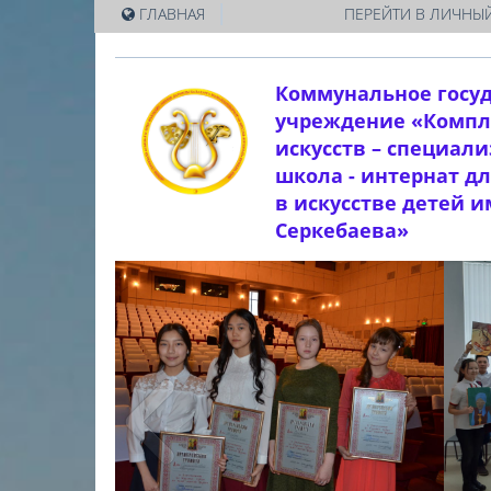
|
ГЛАВНАЯ
ПЕРЕЙТИ В ЛИЧНЫЙ
Коммунальное госу
учреждение «Компл
искусств – специал
школа - интернат д
в искусстве детей 
Серкебаева»