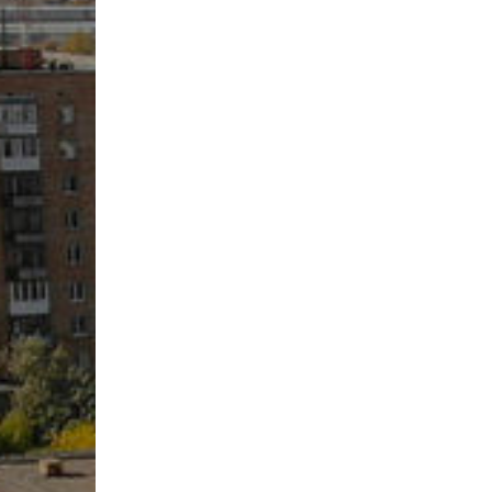
инструменты»
Результаты вступительных
Научно-метод
специальность «Хореографическое
экзаменов в колледж/2024
Государственн
искусство»
Результаты вступительных
колледж)
специальность «Живопись»
экзаменов в колледж/2022
Учебно-произ
специальность «Духовые и ударные
Результаты вступительных
трудоустройс
инструменты»
экзаменов в колледж/2023
Воспитательн
специальность «Актерское
Комитет по д
искусство»
Служба психол
специальность «Теория музыки»
сопровожден
Воспитательн
Профориентац
Антикоррупци
Кадровый пот
Материально-