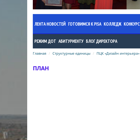
ЛЕНТА НОВОСТЕЙ
ГОТОВИМСЯ К PISA
КОЛЛЕДЖ
КОНКУР
Документы
Администраци
Прик
РЕЖИМ ДОТ
АБИТУРИЕНТУ
БЛОГ ДИРЕКТОРА
Новости
Годовой план 
Поло
Главная
Методические рекомендации по
Структурные единицы
Абитуриенту колледжа
ПЦК «Дизайн интерьера»
учебный год
Общая информация
Поло
организационно-педагогическому
Поступающему в ШОД
Годовой план 
обеспечению дистанционного
ПЛАН
Информация о проведенных
Резу
учебный год
режима обучения
Список поступивших в Колледж
мероприятиях
искусств в 2024 году
Годовой план 
Общеобразовательный цикл
учебный год
Список поступивщих в Колледж
специальность «Фортепиано»
искусств в 2023 году
Годовой план 
специальность «Хоровое
учебный год
Список поступивших в Колледж
дирижирование»
искусств в 2022 году
Организация 
специальность «Пение»
Результаты вступительных
Нормативно-п
специальность «Народные
экзаменов в колледж/2025
колледжа