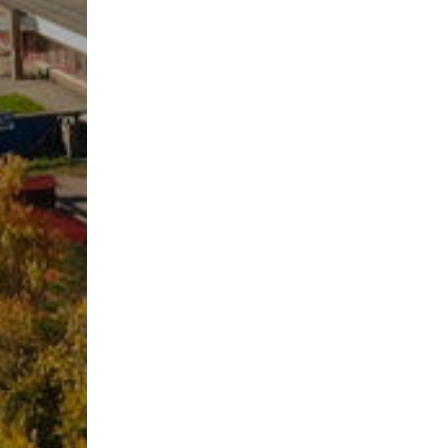
Учебно-матер
Качественный
колледжа
В помощь сту
Годовой план 
учебный год
Годовой план 
учебный год