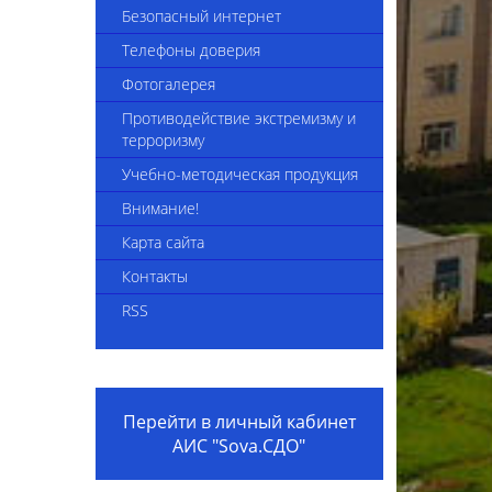
4-2025
Сведения об укомплектованности
Безопасный интернет
педагогическими кадрами
Телефоны доверия
Приказы комплекса
Фотогалерея
Вакансии
Противодействие экстремизму и
терроризму
Видеоинструкция "Трудоустройство
Учебно-методическая продукция
в организацию образования"
Внимание!
Внешние приказы
Карта сайта
Положение о наставничестве
Контакты
Коллективный договор на 2024-2026
RSS
годы
Вакансии 2025
Перейти в личный кабинет
АИС "Sova.СДО"