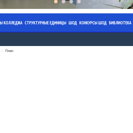
СЫ КОЛЛЕДЖА
СТРУКТУРНЫЕ ЕДИНИЦЫ
ШОД
КОНКУРСЫ ШОД
БИБЛИОТЕКА
я колледжа
аз. 2026.
ПЦК «Обязательное фортепиано»
Специализированная школа
Областной конкурс юны
План ра
имени Ермека Серкеба
работы на 2024-2025
жение. 2026.
ПЦК «Струнные инструменты»
Годовой план работы на 202
Правила 
План
учебный год
Областной конкурс «Жұ
жение.
ПЦК «Фортепиано»
Послание
направлениям: инстру
работы на 2023-2024
Годовой план работы на 202
Казахста
исполнительство; теор
льтаты
ПЦК «Хоровое дирижирование»
учебный год
направление)
Календар
ПЦК «Пение»
работы на 2022-2023
Годовой план работы на 202
памятных
Областной конкурс «Ж
учебный год
грани» по ИЗО (формат 
ПЦК «Народные инструменты»
Сведения
изобразительного дикт
работы на 2021-2022
Профориентационная работ
фонда
ПЦК «Хореографическое искусство»
Областной конкурс тво
Приказы
Акция "О
проектов «Искусство бе
ПЦК «Живопись»
учебного процесса
Администрация ШОД
Меропри
ПЦК «Духовые и ударные
равовая база
инструменты»
Нормативно-правовая база