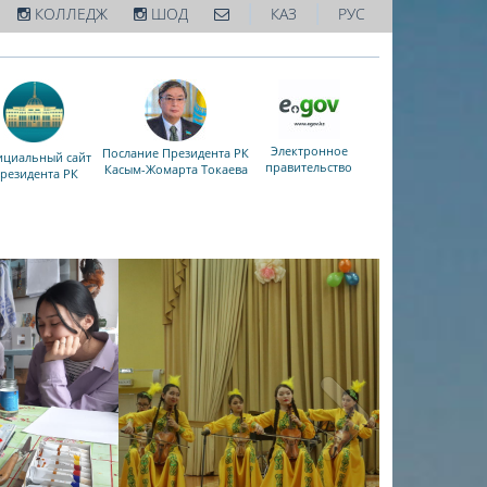
|
|
КОЛЛЕДЖ
ШОД
КАЗ
РУС
Электронное
Послание Президента РК
циальный сайт
правительство
Касым-Жомарта Токаева
резидента РК