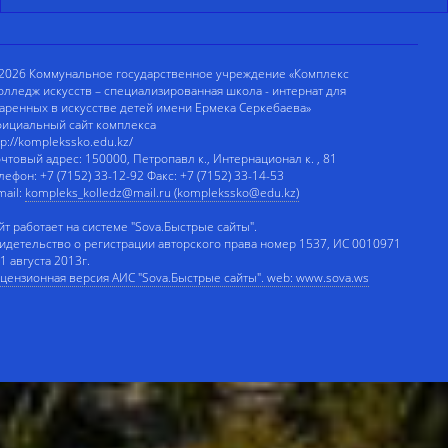
2026 Коммунальное государственное учреждение «Комплекс
олледж искусств – специализированная школа - интернат для
аренных в искусстве детей имени Ермека Серкебаева»
ициальный сайт комплекса
tp://komplekssko.edu.kz/
чтовый адрес: 150000, Петропавл к., Интернационал к. , 81
лефон: +7 (7152) 33-12-92 Факс: +7 (7152) 33-14-53
mail:
kompleks_kolledz@mail.ru (komplekssko@edu.kz)
йт работает на системе "Sova.Быстрые сайты".
идетельство о регистрации авторского права номер 1537, ИС 0010971
 1 августа 2013г.
цензионная версия АИС "Sova.Быстрые сайты". web: www.sova.ws