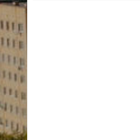
Учебно-матер
Качественный
колледжа
В помощь сту
Годовой план 
учебный год
Годовой план 
учебный год