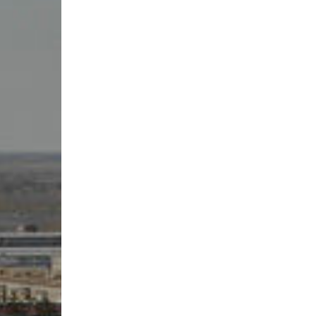
инструменты»
Результаты вступительных
Научно-метод
специальность «Хореографическое
экзаменов в колледж/2024
Государственн
искусство»
Результаты вступительных
колледж)
специальность «Живопись»
экзаменов в колледж/2022
Учебно-произ
специальность «Духовые и ударные
Результаты вступительных
трудоустройс
инструменты»
экзаменов в колледж/2023
Воспитательн
специальность «Актерское
Комитет по д
искусство»
Служба психол
специальность «Теория музыки»
сопровожден
Воспитательн
Профориентац
Антикоррупци
Кадровый пот
Материально-