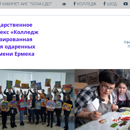
|
 КАБИНЕТ АИС "SOVA.СДО"
КОЛЛЕДЖ
ШОД
дарственное
екс «Колледж
изированная
Офи
ля одаренных
П
имени Ермека