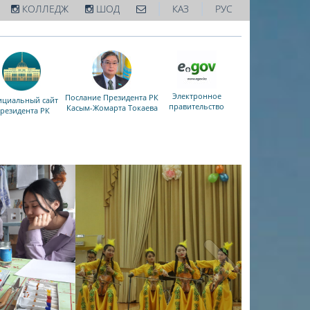
|
|
КОЛЛЕДЖ
ШОД
КАЗ
РУС
Электронное
Послание Президента РК
циальный сайт
правительство
Касым-Жомарта Токаева
резидента РК