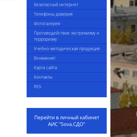
4-2025
Сведения об укомплектованности
Безопасный интернет
педагогическими кадрами
Телефоны доверия
Приказы комплекса
Фотогалерея
Вакансии
Противодействие экстремизму и
терроризму
Видеоинструкция "Трудоустройство
Учебно-методическая продукция
в организацию образования"
Внимание!
Внешние приказы
Карта сайта
Положение о наставничестве
Контакты
Коллективный договор на 2024-2026
RSS
годы
Вакансии 2025
Перейти в личный кабинет
АИС "Sova.СДО"