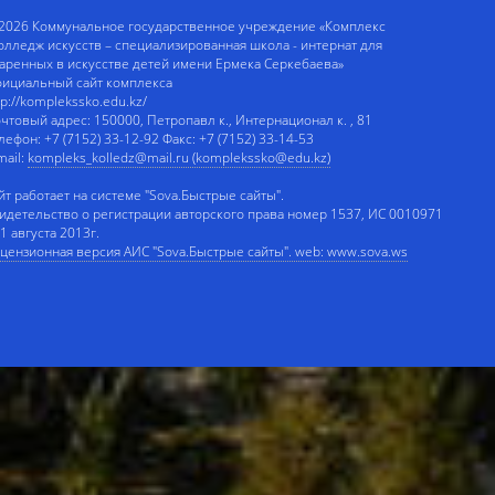
2026 Коммунальное государственное учреждение «Комплекс
олледж искусств – специализированная школа - интернат для
аренных в искусстве детей имени Ермека Серкебаева»
ициальный сайт комплекса
tp://komplekssko.edu.kz/
чтовый адрес: 150000, Петропавл к., Интернационал к. , 81
лефон: +7 (7152) 33-12-92 Факс: +7 (7152) 33-14-53
mail:
kompleks_kolledz@mail.ru (komplekssko@edu.kz)
йт работает на системе "Sova.Быстрые сайты".
идетельство о регистрации авторского права номер 1537, ИС 0010971
 1 августа 2013г.
цензионная версия АИС "Sova.Быстрые сайты". web: www.sova.ws