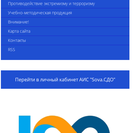
Противодействие экстремизму и терроризму
Учебно-методическая продукция
Внимание!
Карта сайта
Контакты
RSS
Перейти в личный кабинет АИС "Sova.СДО"