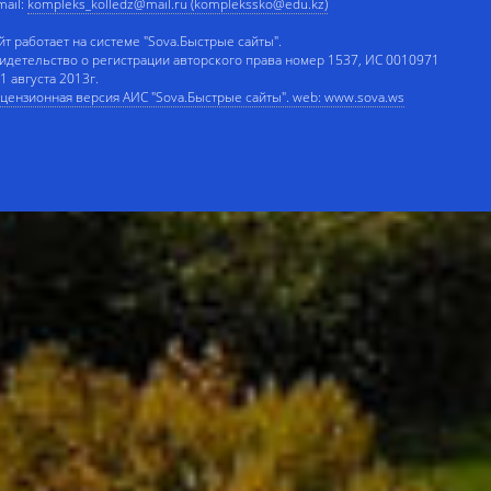
mail:
kompleks_kolledz@mail.ru (komplekssko@edu.kz)
йт работает на системе "Sova.Быстрые сайты".
идетельство о регистрации авторского права номер 1537, ИС 0010971
 1 августа 2013г.
цензионная версия АИС "Sova.Быстрые сайты". web: www.sova.ws