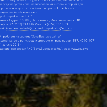
олледж искусств – специализированная школа - интернат для
аренных в искусстве детей имени Ермека Серкебаева»
ициальный сайт комплекса
tp://komplekssko.edu.kz/
чтовый адрес: 150000, Петропавл к., Интернационал к. , 81
лефон: +7 (7152) 33-12-92 Факс: +7 (7152) 33-14-53
mail:
kompleks_kolledz@mail.ru (komplekssko@edu.kz)
йт работает на системе "Sova.Быстрые сайты".
идетельство о регистрации авторского права номер 1537, ИС 0010971
 1 августа 2013г.
цензионная версия АИС "Sova.Быстрые сайты". web: www.sova.ws