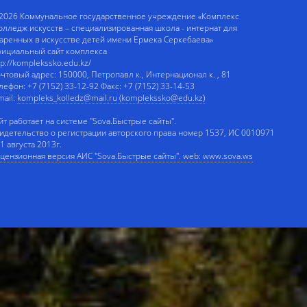
2026 Коммунальное государственное учреждение «Комплекс
олледж искусств – специализированная школа - интернат для
аренных в искусстве детей имени Ермека Серкебаева»
ициальный сайт комплекса
tp://komplekssko.edu.kz/
чтовый адрес: 150000, Петропавл к., Интернационал к. , 81
лефон: +7 (7152) 33-12-92 Факс: +7 (7152) 33-14-53
mail:
kompleks_kolledz@mail.ru (komplekssko@edu.kz)
йт работает на системе "Sova.Быстрые сайты".
идетельство о регистрации авторского права номер 1537, ИС 0010971
 1 августа 2013г.
цензионная версия АИС "Sova.Быстрые сайты". web: www.sova.ws