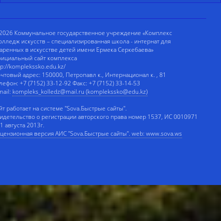
2026 Коммунальное государственное учреждение «Комплекс
олледж искусств – специализированная школа - интернат для
аренных в искусстве детей имени Ермека Серкебаева»
ициальный сайт комплекса
tp://komplekssko.edu.kz/
чтовый адрес: 150000, Петропавл к., Интернационал к. , 81
лефон: +7 (7152) 33-12-92 Факс: +7 (7152) 33-14-53
mail:
kompleks_kolledz@mail.ru (komplekssko@edu.kz)
йт работает на системе "Sova.Быстрые сайты".
идетельство о регистрации авторского права номер 1537, ИС 0010971
 1 августа 2013г.
цензионная версия АИС "Sova.Быстрые сайты". web: www.sova.ws