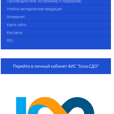
Противодействие экстремизму и терроризму
Учебно-методическая продукция
Внимание!
Карта сайта
Контакты
RSS
Перейти в личный кабинет АИС "Sova.СДО"