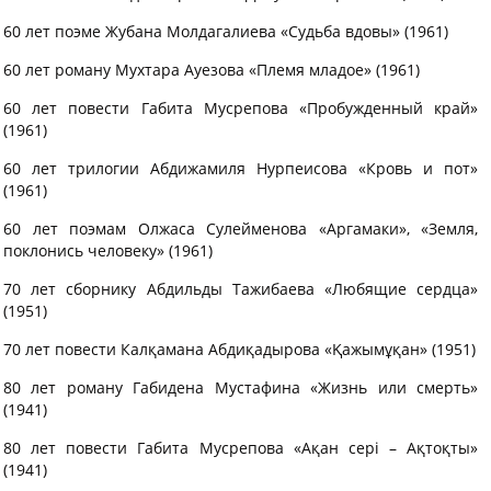
60 лет поэме Жубана Молдагалиева «Судьба вдовы» (1961)
60 лет роману Мухтара Ауезова «Племя младое» (1961)
60 лет повести Габита Мусрепова «Пробужденный край»
(1961)
60 лет трилогии Абдижамиля Нурпеисова «Кровь и пот»
(1961)
60 лет поэмам Олжаса Сулейменова «Аргамаки», «Земля,
поклонись человеку» (1961)
70 лет сборнику Абдильды Тажибаева «Любящие сердца»
(1951)
70 лет повести Калқамана Абдиқадырова «Қажымұқан» (1951)
80 лет роману Габидена Мустафина «Жизнь или смерть»
(1941)
80 лет повести Габита Мусрепова «Ақан сері – Ақтоқты»
(1941)