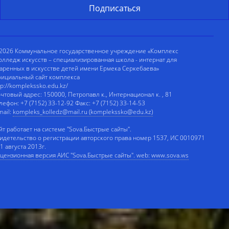
2026 Коммунальное государственное учреждение «Комплекс
олледж искусств – специализированная школа - интернат для
аренных в искусстве детей имени Ермека Серкебаева»
ициальный сайт комплекса
tp://komplekssko.edu.kz/
чтовый адрес: 150000, Петропавл к., Интернационал к. , 81
лефон: +7 (7152) 33-12-92 Факс: +7 (7152) 33-14-53
mail:
kompleks_kolledz@mail.ru (komplekssko@edu.kz)
йт работает на системе "Sova.Быстрые сайты".
идетельство о регистрации авторского права номер 1537, ИС 0010971
 1 августа 2013г.
цензионная версия АИС "Sova.Быстрые сайты". web: www.sova.ws