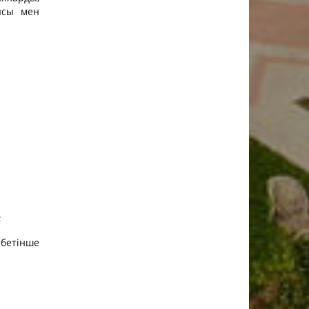
ысы мен
;
бетінше