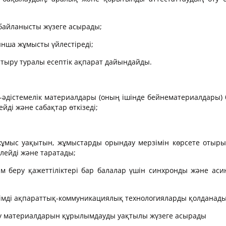
 байланысты жүзеге асырады;
ынша жұмысты үйлестіреді;
тыру туралы есептік ақпарат дайындайды.
у-әдістемелік материалдары (оның ішінде бейнематериалдары) 
йді және сабақтар өткізеді;
ұмыс уақытын, жұмыстарды орындау мерзімін көрсете отырып
рлейді және таратады;
ім беру қажеттіліктері бар балалар үшін синхронды және ас
етімді ақпараттық-коммуникациялық технологияларды қолданады
оқу материалдарын құрылымдауды уақтылы жүзеге асырады