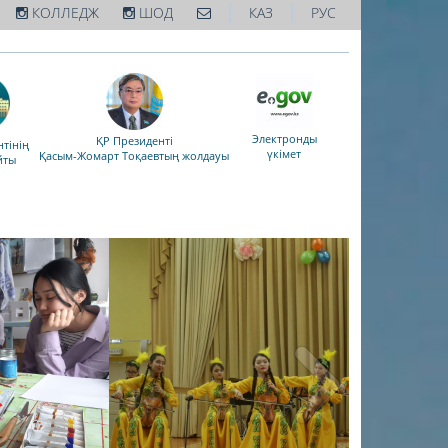
|
|
КОЛЛЕДЖ
ШОД
КАЗ
РУС
Электронды
ҚР Президенті
тінің
үкімет
Қасым-Жомарт Тоқаевтың жолдауы
йты