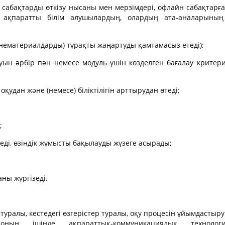
 сабақтарды өткізу нысаны мен мерзімдері, офлайн сабақтарға
 ақпаратты білім алушылардың, олардың ата-аналарының
ейнематериалдарды) тұрақты жаңартуды қамтамасыз етеді);
ын әрбір пән немесе модуль үшін көзделген бағалау критер
қудан және (немесе) біліктілігін арттырудан өтеді;
;
ізеді, өзіндік жұмысты бақылауды жүзеге асырады;
ны жүргізеді.
 туралы, кестедегі өзгерістер туралы, оқу процесін ұйымдастыру
ың ішінде ақпараттық-коммуникациялық технология