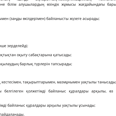
әне білім алушылардың өзіндік жұмысы жағдайындағы бар
ымен (заңды өкілдерімен) байланысты жүзеге асырады;
нше зерделейді;
ықтықтан оқыту сабақтарына қатысады;
 бақылаудың барлық түрлерін тапсырады;
қ кестесімен, тақырыптарымен, мазмұнымен уақтылы танысады
 белгілеген қолжетімді байланыс құралдары арқылы, өз 
тімді байланыс құралдары арқылы уақтылы ұсынады;
 пайдаланады.