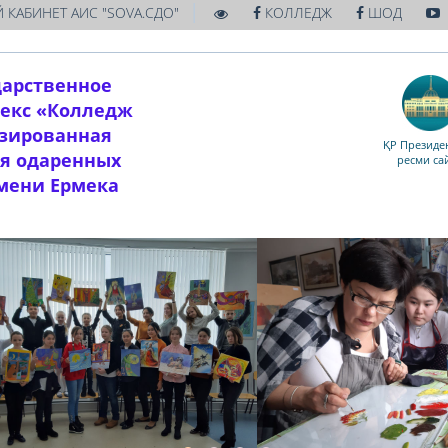
|
 КАБИНЕТ АИС "SOVA.СДО"
КОЛЛЕДЖ
ШОД
дарственное
екс «Колледж
изированная
ҚР Президен
ля одаренных
ресми са
имени Ермека