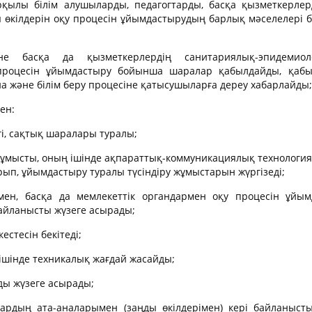
қылы білім алушыларды, педагогтарды, басқа қызметкерлерд
ДБМ-нің бейіндік циклі
андарының
стемелік жұмыс
 өкілдерін оқу процесін ұйымдастырудың барлық мәселелері
«Актерлік өнер» ПЦК
ДБМ жалпы білім береті
к қызметтер (колледж
«Жалпы білім беретін пәндер» ПЦК
оқу жұмысы
андарының
не басқа да қызметкерлердің санитариялық-эпидемиол
 процесін ұйымдастыру бойынша шаралар қабылдайды, қабы
«Интерьер дизайны» ПЦК
ДБМ тәрбие жұмысы
 оқыту жұмысы және
а және білім беру процесіне қатысушыларға дереу хабарлайды;
андарының
наластыру
ДБА әдістемелік жұмыс
ен:
рбие жұмысы
Сыбайлас жемқорлыққа 
гі, сақтық шаралары туралы;
қимыл
жөніндегі комитет
жұмысты, оның ішінде ақпараттық-коммуникациялық технологи
ДБМ психологиялық-пе
лық-педагогикалық
п, ұйымдастыру туралы түсіндіру жұмыстарын жүргізеді;
қолдау қызметін құру
етін құру
мен, басқа да мемлекеттік органдармен оқу процесін ұйым
«Мектепке жол» акцияс
дың тәрбие жұмысы
айланысты жүзеге асырады;
Оқушыларға көмек
ғдар беру жұмыстары
естесін бекітеді;
Мемлекеттік кызметтер 
емқорлыққа қарсы іс-
 ішінде техникалық жағдай жасайды;
сатысы)
ды жүзеге асырады;
Ата-аналарға көмек
еует
лардың ата-аналарымен (заңды өкілдерімен) кері байланыст