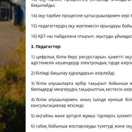
бақылайды;
14) оқу-тәрбие процесіне қатысушылармен кері
15) педагогтердің оқу жүктемесін орындауы бой
16) ҚБТ-ны пайдалана отырып, оқытуды ұйымдас
3. Педагогтер:
1) цифрлық білім беру ресурстарын, қажетті оқ
әдістемелік кешендерді электрондық түрде әзірле
2) білімді бақылау құралдарын әзірлейді;
3) білім алушыларға әрбір тақырып бойынша ж
бөлімдерді меңгерудің тақырыптық кестесін әзі
4) білім алушылармен, оның ішінде ерекше біл
консультациялар өткізеді;
5) оңтайлы және әртүрлі жұмыс түрлерін, қолж
6) сабақ бойынша жоспарлауды түзетуді және 