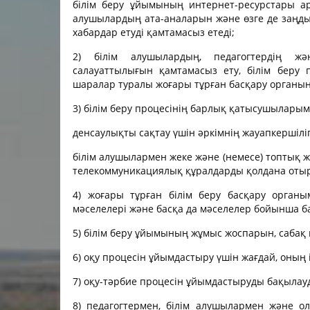
білім беру ұйымының интернет-ресурстары ар
«Кескіндеме» мамандығы
Колледжге түсу емтих
Ғылыми-әді
алушылардың ата-аналарын және өзге де заңды
нәтижелері/2024
хабардар етуді қамтамасыз етеді;
«Үрмелі және ұрмалы аспаптар»
Мемлекетті
мамандығы
Колледжге түсу емтих
сатысы)
2) білім алушылардың, педагогтердің жә
нәтижелері/2022
салауаттылығын қамтамасыз ету, білім беру
«Актерлік өнер» мамандығы
Өндірістік
шаралар туралы жоғары тұрған басқару органын
Колледжге түсу емтих
жұмысқа ор
«Музыка теориясы» мамандығы
нәтижелері/2023
3) білім беру процесінің барлық қатысушыларым
Колледж тә
денсаулықты сақтау үшін әркімнің жауапкершілі
Жастар ісі 
білім алушылармен жеке және (немесе) топтық 
Психология
телекоммуникациялық құралдарды қолдана отыры
қолдау қызм
4) жоғары тұрған білім беру басқару органы
Кураторлар
мәселелері және басқа да мәселелер бойынша б
Кәсіптік ба
5) білім беру ұйымының жұмыс жоспарын, сабақ к
Сыбайлас ж
6) оқу процесін ұйымдастыру үшін жағдай, оның
қимыл
7) оқу-тәрбие процесін ұйымдастыруды бақылау
Кадрлық әл
8) педагогтермен, білім алушылармен және о