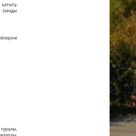
 қатысу,
 (заңды
ийлеріне
 туралы,
ларды,