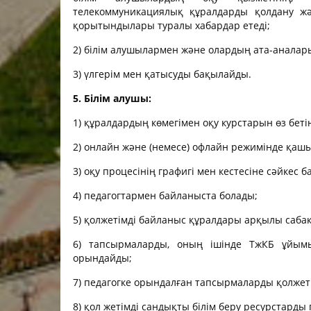
телекоммуникациялық құралдарды қолдану ж
қорытындылары туралы хабардар етеді;
2) білім алушылармен және олардың ата-аналар
3) үлгерім мен қатысуды бақылайды.
5. Білім алушы:
1) құралдардың көмегімен оқу курстарын өз беті
2) онлайн және (немесе) офлайн режимінде қаш
3) оқу процесінің графигі мен кестесіне сәйкес
4) педагогтармен байланыста болады;
5) қолжетімді байланыс құралдары арқылы саба
6) тапсырмаларды, оның ішінде ТжКБ ұйымы
орындайды;
7) педагогке орындалған тапсырмаларды қолже
8) қол жетімді сандықты білім беру ресурстарды