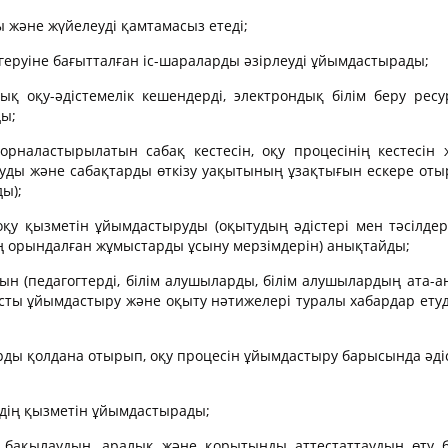
ы және жүйелеуді қамтамасыз етеді;
геруіне бағытталған іс-шараларды әзірлеуді ұйымдастырады;
ық оқу-әдістемелік кешендерді, электрондық білім беру рес
ды;
наластырылатын сабақ кестесін, оқу процесінің кестесін 
уды және сабақтарды өткізу уақытының ұзақтығын ескере оты
ы);
оқу қызметін ұйымдастыруды (оқытудың әдістері мен тәсілдері
 орындалған жұмыстарды ұсыну мерзімдерін) анықтайды;
ын (педагогтерді, білім алушыларды, білім алушылардың ата-
мысты ұйымдастыру және оқыту нәтижелері туралы хабардар етуд
ды қолдана отырып, оқу процесін ұйымдастыру барысында әді
ердің қызметін ұйымдастырады;
ағы бақылаудың, аралық және қорытынды аттестаттаудың өту