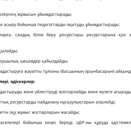
2024-2025 оқу жылына 
қ-техникалық база
жұмыс жоспары
ерлерінің жұмысын ұйымдастырады;
алдық база
2025-2026 оқу жылы
ске асыру бойынша педагогтарды оқытуды ұйымдастырады;
қытушыларының сапалық
арға, сандық білім беру ресурстары ресурстарына қол же
ге көмек
қылайды;
оқу жылына жылдық
пары
қарушылық шешімдер қабылдайды;
оқу жылына жылдық
йымдастыруға жауапты тұлғаны (басшының орынбасарын) айқын
пары
рі, әдіскерлер:
мдастыруды және үйлестіруді жоспарлайды және жүзеге асырады
ттық ресурстарды пайдалану нұсқаулықтарын әзірлейді;
ретін оқу жұмыс жоспарларын жасайды;
әселелері бойынша кеңес береді, ЦБР-ны құруда әдістемел