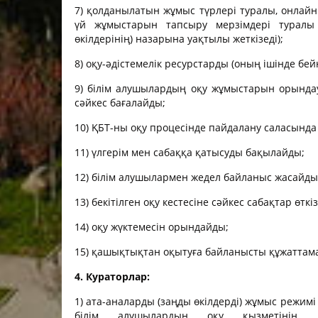
7) қолданылатын жұмыс түрлері туралы, онлайн
үй жұмыстарын тапсыру мерзімдері туралы
өкілдерінің) назарына уақтылы жеткізеді);
8) оқу-әдістемелік ресурстарды (оның ішінде б
9) білім алушылардың оқу жұмыстарын орындау
сәйкес бағалайды;
10) ҚБТ-ны оқу процесінде пайдалану саласында о
11) үлгерім мен сабаққа қатысуды бақылайды;
12) білім алушылармен жедел байланыс жасайды
13) бекітілген оқу кестесіне сәйкес сабақтар өтк
14) оқу жүктемесін орындайды;
15) қашықтықтан оқытуға байланысты құжаттама
4. Кураторлар:
1) ата-аналарды (заңды өкілдерді) жұмыс режимі
білім алушылардың оқу қызметінің, он