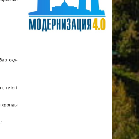
бар оқу-
, тиісті
инхронды
;