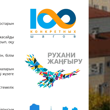
урстарын
жасайды
рып, оқу
н, білім
аналарын
і жүзеге
стемелік
 барысын