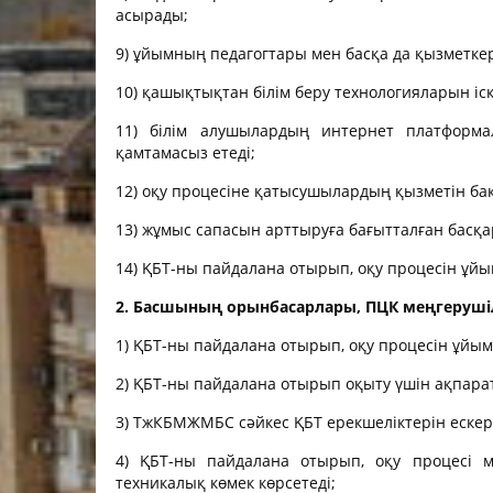
асырады;
Материалды
9) ұйымның педагогтары мен басқа да қызметк
Оқу-матери
10) қашықтықтан білім беру технологияларын і
Колледж о
құрамы
11) білім алушылардың интернет платформал
қамтамасыз етеді;
Студенттер
12) оқу процесіне қатысушылардың қызметін ба
2025-2026 
жұмыс жос
13) жұмыс сапасын арттыруға бағытталған бас
2026-2027 
14) ҚБТ-ны пайдалана отырып, оқу процесін ұ
жұмыс жос
2. Басшының орынбасарлары, ПЦК меңгерушіле
1) ҚБТ-ны пайдалана отырып, оқу процесін ұйы
2) ҚБТ-ны пайдалана отырып оқыту үшін ақпара
3) ТжКБМЖМБС сәйкес ҚБТ ерекшеліктерін еске
4) ҚБТ-ны пайдалана отырып, оқу процесі м
техникалық көмек көрсетеді;