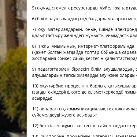
5) оқу-әдістемелік ресурстарды жүйелі жаңартуд
6) білім алушылардың оқу бағдарламаларын мең
7) оқу материалдарын, оның ішінде электронд
қалыптастыру жөніндегі жұмысты ұйымдастыра
8) ТжКБ ұйымының интернет-платфорамында ор
(қажет болған жағдайда топтар бойынша сарала
жоспарына сәйкес сабақ кестесін қалыптастырад
9) педагогтармен бірлесіп білім алушылардың 
алушылардың тапсырмаларды алу және олардың
10) оқу-тәрбие процесінің барлық қатысушылар
(заңды өкілдерін), өзге де қызметкерлерді) жұ
асырады;
11) ақпараттық-коммуникациялық технологиялар
сүйемелдеуді жүзеге асырады;
12) бекітілген жұмыс кестесіне сәйкес педагогт
13) оқу-тәрбие процесінің, үлгерімді ағымд