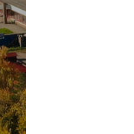
Учебно-матер
Качественный
колледжа
В помощь сту
Годовой план 
учебный год
Годовой план 
учебный год