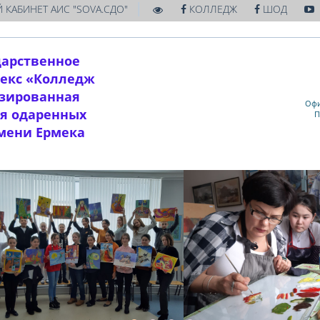
|
 КАБИНЕТ АИС "SOVA.СДО"
КОЛЛЕДЖ
ШОД
дарственное
екс «Колледж
изированная
Офи
ля одаренных
П
имени Ермека