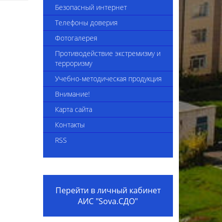
4-2025
Сведения об укомплектованности
Безопасный интернет
педагогическими кадрами
Телефоны доверия
Приказы комплекса
Фотогалерея
Вакансии
Противодействие экстремизму и
терроризму
Видеоинструкция "Трудоустройство
Учебно-методическая продукция
в организацию образования"
Внимание!
Внешние приказы
Карта сайта
Положение о наставничестве
Контакты
Коллективный договор на 2024-2026
RSS
годы
Вакансии 2025
Перейти в личный кабинет
АИС "Sova.СДО"