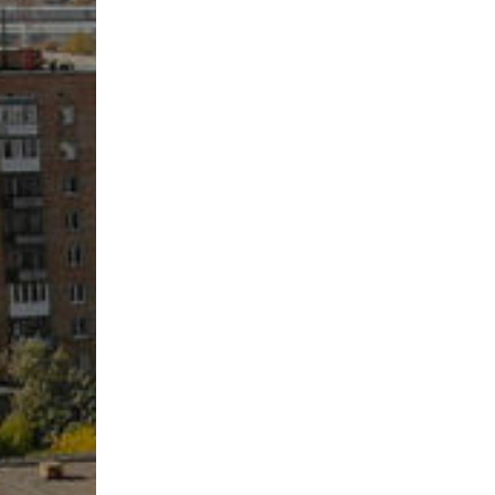
инструменты»
Результаты вступительных
Научно-метод
специальность «Хореографическое
экзаменов в колледж/2024
Государственн
искусство»
Результаты вступительных
колледж)
специальность «Живопись»
экзаменов в колледж/2022
Учебно-произ
специальность «Духовые и ударные
Результаты вступительных
трудоустройс
инструменты»
экзаменов в колледж/2023
Воспитательн
специальность «Актерское
Комитет по д
искусство»
Служба психол
специальность «Теория музыки»
сопровожден
Воспитательн
Профориентац
Антикоррупци
Кадровый пот
Материально-