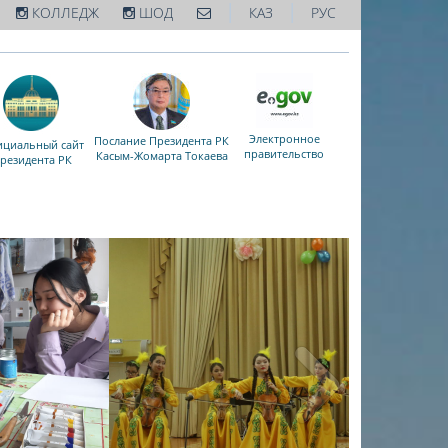
|
|
КОЛЛЕДЖ
ШОД
КАЗ
РУС
Электронное
Послание Президента РК
циальный сайт
правительство
Касым-Жомарта Токаева
резидента РК