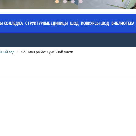
СЫ КОЛЛЕДЖА
СТРУКТУРНЫЕ ЕДИНИЦЫ
ШОД
КОНКУРСЫ ШОД
БИБЛИОТЕКА
я колледжа
аз. 2026.
ПЦК «Обязательное фортепиано»
Специализированная школа
Областной конкурс юны
План ра
имени Ермека Серкеба
работы на 2024-2025
жение. 2026.
ПЦК «Струнные инструменты»
Годовой план работы на 202
Правила 
бный год
3.2. План работы учебной части
учебный год
Областной конкурс «Жұ
жение.
ПЦК «Фортепиано»
Послание
направлениям: инстру
работы на 2023-2024
Годовой план работы на 202
Казахста
исполнительство; теор
льтаты
ПЦК «Хоровое дирижирование»
учебный год
направление)
Календар
ПЦК «Пение»
работы на 2022-2023
Годовой план работы на 202
памятных
Областной конкурс «Ж
учебный год
грани» по ИЗО (формат 
ПЦК «Народные инструменты»
Сведения
изобразительного дикт
работы на 2021-2022
Профориентационная работ
фонда
ПЦК «Хореографическое искусство»
Областной конкурс тво
Приказы
Акция "О
проектов «Искусство бе
ПЦК «Живопись»
учебного процесса
Администрация ШОД
Меропри
ПЦК «Духовые и ударные
равовая база
инструменты»
Нормативно-правовая база