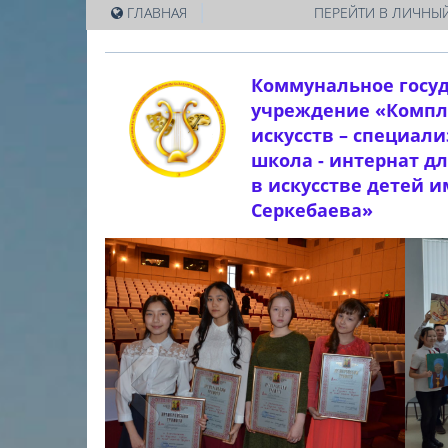
|
ГЛАВНАЯ
ПЕРЕЙТИ В ЛИЧНЫЙ
Коммунальное госу
учреждение «Компл
искусств – специал
школа - интернат д
в искусстве детей 
Серкебаева»