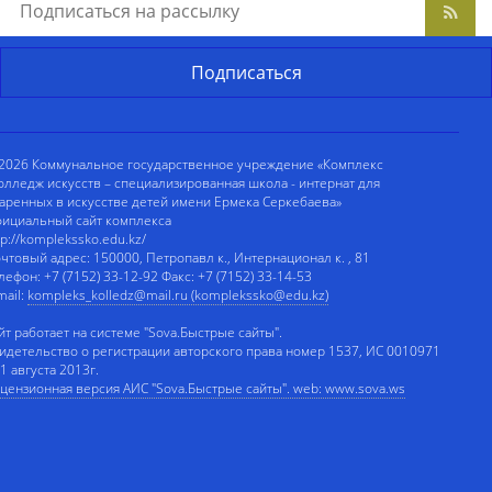
2026 Коммунальное государственное учреждение «Комплекс
олледж искусств – специализированная школа - интернат для
аренных в искусстве детей имени Ермека Серкебаева»
ициальный сайт комплекса
tp://komplekssko.edu.kz/
чтовый адрес: 150000, Петропавл к., Интернационал к. , 81
лефон: +7 (7152) 33-12-92 Факс: +7 (7152) 33-14-53
mail:
kompleks_kolledz@mail.ru (komplekssko@edu.kz)
йт работает на системе "Sova.Быстрые сайты".
идетельство о регистрации авторского права номер 1537, ИС 0010971
 1 августа 2013г.
цензионная версия АИС "Sova.Быстрые сайты". web: www.sova.ws