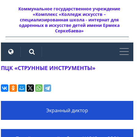
Коммунальное государственное учреждение
«Комплекс «Колледж искусств –
специализированная школа - интернат для
одаренных в искусстве детей имени Ермека
Серкебаева»
мен
ПЦК «СТРУННЫЕ ИНСТРУМЕНТЫ»
Экранный диктор