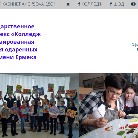
|
 КАБИНЕТ АИС "SOVA.СДО"
КОЛЛЕДЖ
ШОД
дарственное
екс «Колледж
изированная
Офи
ля одаренных
П
имени Ермека