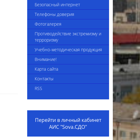
4-2025
Сведения об укомплектованности
Безопасный интернет
педагогическими кадрами
Телефоны доверия
Приказы комплекса
Фотогалерея
Вакансии
Противодействие экстремизму и
терроризму
Видеоинструкция "Трудоустройство
Учебно-методическая продукция
в организацию образования"
Внимание!
Внешние приказы
Карта сайта
Положение о наставничестве
Контакты
Коллективный договор на 2024-2026
RSS
годы
Вакансии 2025
Перейти в личный кабинет
АИС "Sova.СДО"