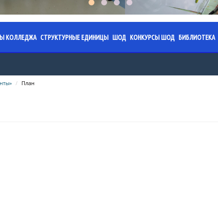
СЫ КОЛЛЕДЖА
СТРУКТУРНЫЕ ЕДИНИЦЫ
ШОД
КОНКУРСЫ ШОД
БИБЛИОТЕКА
я колледжа
аз. 2026.
ПЦК «Обязательное фортепиано»
Специализированная школа
Областной конкурс юны
План ра
имени Ермека Серкеба
работы на 2024-2025
жение. 2026.
ПЦК «Струнные инструменты»
Годовой план работы на 202
Правила 
нты»
План
учебный год
Областной конкурс «Жұ
жение.
ПЦК «Фортепиано»
Послание
направлениям: инстру
работы на 2023-2024
Годовой план работы на 202
Казахста
исполнительство; теор
льтаты
ПЦК «Хоровое дирижирование»
учебный год
направление)
Календар
ПЦК «Пение»
работы на 2022-2023
Годовой план работы на 202
памятных
Областной конкурс «Ж
учебный год
грани» по ИЗО (формат 
ПЦК «Народные инструменты»
Сведения
изобразительного дикт
работы на 2021-2022
Профориентационная работ
фонда
ПЦК «Хореографическое искусство»
Областной конкурс тво
Приказы
Акция "О
проектов «Искусство бе
ПЦК «Живопись»
учебного процесса
Администрация ШОД
Меропри
ПЦК «Духовые и ударные
равовая база
инструменты»
Нормативно-правовая база