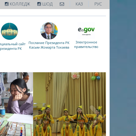
|
|
КОЛЛЕДЖ
ШОД
КАЗ
РУС
Электронное
Послание Президента РК
циальный сайт
правительство
Касым-Жомарта Токаева
резидента РК