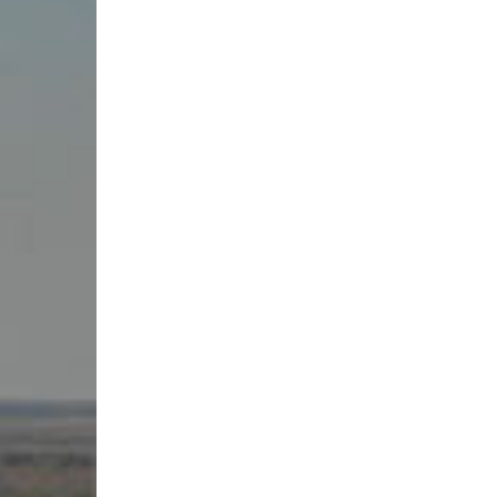
инструменты»
Результаты вступительных
Научно-метод
специальность «Хореографическое
экзаменов в колледж/2024
Государственн
искусство»
Результаты вступительных
колледж)
специальность «Живопись»
экзаменов в колледж/2022
Учебно-произ
специальность «Духовые и ударные
Результаты вступительных
трудоустройс
инструменты»
экзаменов в колледж/2023
Воспитательн
специальность «Актерское
Комитет по д
искусство»
Служба психол
специальность «Теория музыки»
сопровожден
Воспитательн
Профориентац
Антикоррупци
Кадровый пот
Материально-