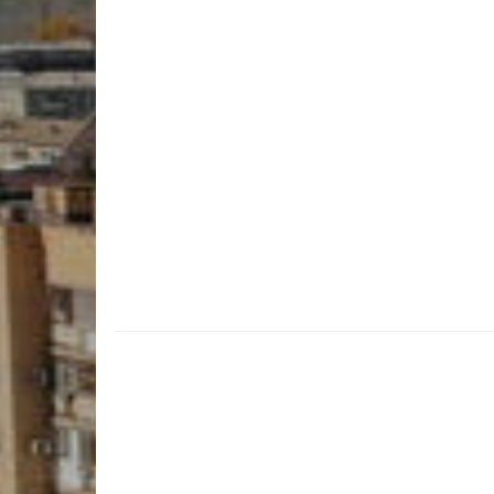
Учебно-матер
Качественный
колледжа
В помощь сту
Годовой план 
учебный год
Годовой план 
учебный год