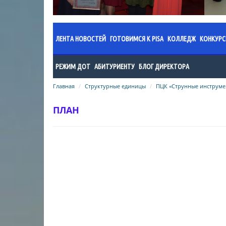
ЛЕНТА НОВОСТЕЙ
ГОТОВИМСЯ К PISA
КОЛЛЕДЖ
КОНКУР
Документы
Администраци
Прик
РЕЖИМ ДОТ
АБИТУРИЕНТУ
БЛОГ ДИРЕКТОРА
Новости
Годовой план 
Поло
Главная
Методические рекомендации по
Структурные единицы
Абитуриенту колледжа
ПЦК «Струнные инструме
учебный год
Общая информация
Поло
организационно-педагогическому
Поступающему в ШОД
Годовой план 
обеспечению дистанционного
ПЛАН
Информация о проведенных
Резу
учебный год
режима обучения
Список поступивших в Колледж
мероприятиях
искусств в 2024 году
Годовой план 
Общеобразовательный цикл
учебный год
Список поступивщих в Колледж
специальность «Фортепиано»
искусств в 2023 году
Годовой план 
специальность «Хоровое
учебный год
Список поступивших в Колледж
дирижирование»
искусств в 2022 году
Организация 
специальность «Пение»
Результаты вступительных
Нормативно-п
специальность «Народные
экзаменов в колледж/2025
колледжа