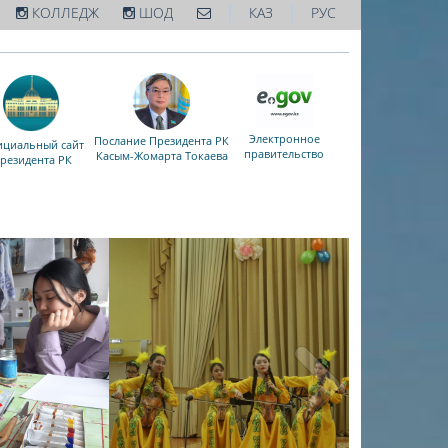
|
|
КОЛЛЕДЖ
ШОД
КАЗ
РУС
Электронное
Послание Президента РК
циальный сайт
правительство
Касым-Жомарта Токаева
резидента РК