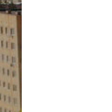
Учебно-матер
Качественный
колледжа
В помощь сту
Годовой план 
учебный год
Годовой план 
учебный год