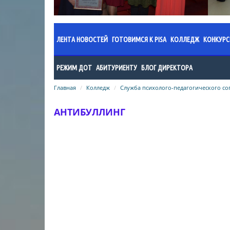
ЛЕНТА НОВОСТЕЙ
ГОТОВИМСЯ К PISA
КОЛЛЕДЖ
КОНКУР
Документы
Администраци
Прик
РЕЖИМ ДОТ
АБИТУРИЕНТУ
БЛОГ ДИРЕКТОРА
Новости
Годовой план 
Поло
Главная
Методические рекомендации по
Колледж
Абитуриенту колледжа
Служба психолого-педагогического с
учебный год
Общая информация
Поло
организационно-педагогическому
Поступающему в ШОД
Годовой план 
обеспечению дистанционного
АНТИБУЛЛИНГ
Информация о проведенных
Резу
учебный год
режима обучения
Список поступивших в Колледж
мероприятиях
искусств в 2024 году
Годовой план 
Общеобразовательный цикл
учебный год
Список поступивщих в Колледж
специальность «Фортепиано»
искусств в 2023 году
Годовой план 
специальность «Хоровое
учебный год
Список поступивших в Колледж
дирижирование»
искусств в 2022 году
Организация 
специальность «Пение»
Результаты вступительных
Нормативно-п
специальность «Народные
экзаменов в колледж/2025
колледжа