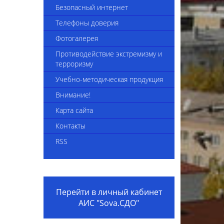
4-2025
Сведения об укомплектованности
Безопасный интернет
педагогическими кадрами
Телефоны доверия
Приказы комплекса
Фотогалерея
Вакансии
Противодействие экстремизму и
терроризму
Видеоинструкция "Трудоустройство
Учебно-методическая продукция
в организацию образования"
Внимание!
Внешние приказы
Карта сайта
Положение о наставничестве
Контакты
Коллективный договор на 2024-2026
RSS
годы
Вакансии 2025
Перейти в личный кабинет
АИС "Sova.СДО"