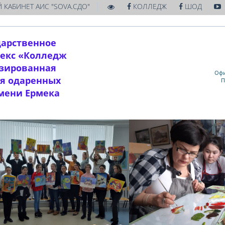
|
 КАБИНЕТ АИС "SOVA.СДО"
КОЛЛЕДЖ
ШОД
дарственное
екс «Колледж
изированная
Офи
ля одаренных
П
имени Ермека