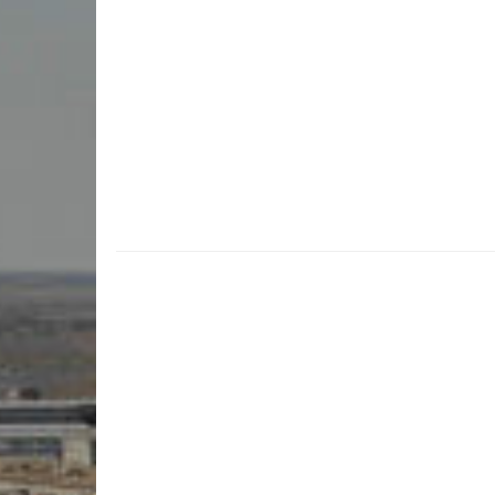
инструменты»
Результаты вступительных
Научно-метод
специальность «Хореографическое
экзаменов в колледж/2024
Государственн
искусство»
Результаты вступительных
колледж)
специальность «Живопись»
экзаменов в колледж/2022
Учебно-произ
специальность «Духовые и ударные
Результаты вступительных
трудоустройс
инструменты»
экзаменов в колледж/2023
Воспитательн
специальность «Актерское
Комитет по д
искусство»
Служба психол
специальность «Теория музыки»
сопровожден
Воспитательн
Профориентац
Антикоррупци
Кадровый пот
Материально-