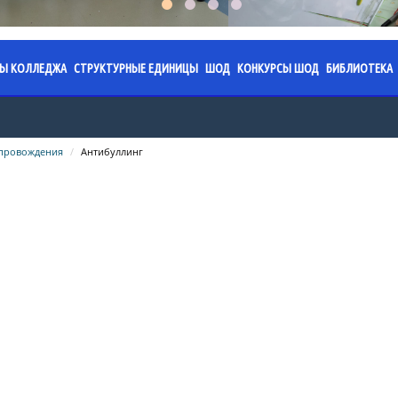
СЫ КОЛЛЕДЖА
СТРУКТУРНЫЕ ЕДИНИЦЫ
ШОД
КОНКУРСЫ ШОД
БИБЛИОТЕКА
я колледжа
аз. 2026.
ПЦК «Обязательное фортепиано»
Специализированная школа
Областной конкурс юны
План ра
имени Ермека Серкеба
работы на 2024-2025
жение. 2026.
ПЦК «Струнные инструменты»
Годовой план работы на 202
Правила 
опровождения
Антибуллинг
учебный год
Областной конкурс «Жұ
жение.
ПЦК «Фортепиано»
Послание
направлениям: инстру
работы на 2023-2024
Годовой план работы на 202
Казахста
исполнительство; теор
льтаты
ПЦК «Хоровое дирижирование»
учебный год
направление)
Календар
ПЦК «Пение»
работы на 2022-2023
Годовой план работы на 202
памятных
Областной конкурс «Ж
учебный год
грани» по ИЗО (формат 
ПЦК «Народные инструменты»
Сведения
изобразительного дикт
работы на 2021-2022
Профориентационная работ
фонда
ПЦК «Хореографическое искусство»
Областной конкурс тво
Приказы
Акция "О
проектов «Искусство бе
ПЦК «Живопись»
учебного процесса
Администрация ШОД
Меропри
ПЦК «Духовые и ударные
равовая база
инструменты»
Нормативно-правовая база