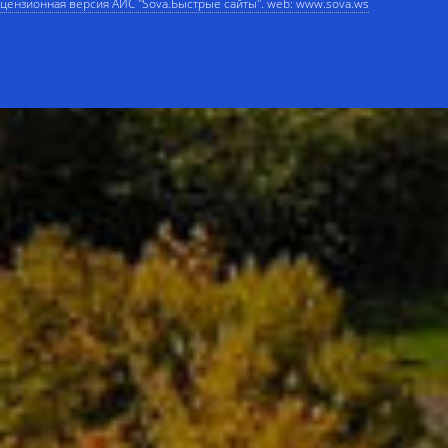
цензионная версия АИС "Sova.Быстрые сайты". web: www.sova.ws