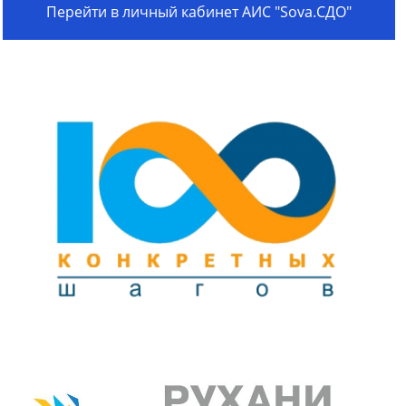
Перейти в личный кабинет АИС "Sova.СДО"