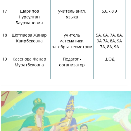
17
Шарипов
учитель англ.
5,6,7,8,9
Нурсултан
языка
Бауржанович
18
Шотпаева Жанар
учитель
5А, 6А, 7А, 8А,
Каирбековна
математики,
9А 7А, 8А, 9А
алгебры, геометрии
7А, 8А, 9А
19
Касенова Жанар
Педагог -
ШОД
Муратбековна
организатор