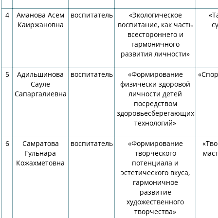
4
Аманова Асем
воспитатель
«Экологическое
«Т
Каиржановна
воспитание, как часть
с
всестороннего и
гармоничного
развития личности»
5
Адильшинова
воспитатель
«Формирование
«Спор
Сауле
физически здоровой
Сапаргалиевна
личности детей
посредством
здоровьесберегающих
технологий»
6
Самратова
воспитатель
«Формирование
«Тво
Гульнара
творческого
маст
Кожахметовна
потенциала и
эстетического вкуса,
гармоничное
развитие
художественного
творчества»