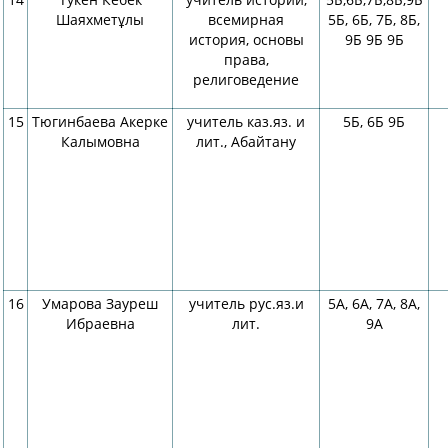
Шаяхметұлы
всемирная
5Б, 6Б, 7Б, 8Б,
история, основы
9Б 9Б 9Б
права,
религоведение
15
Тюгинбаева Акерке
учитель каз.яз. и
5Б, 6Б 9Б
Калымовна
лит., Абайтану
16
Умарова Зауреш
учитель рус.яз.и
5А, 6А, 7А, 8А,
Ибраевна
лит.
9А