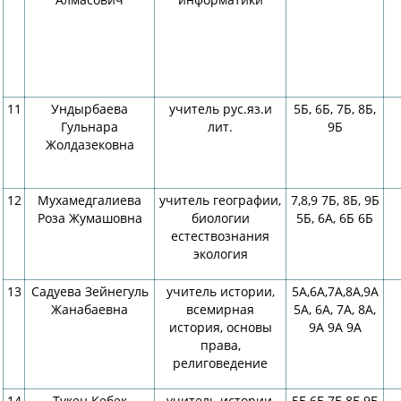
11
Ундырбаева
учитель рус.яз.и
5Б, 6Б, 7Б, 8Б,
Гульнара
лит.
9Б
Жолдазековна
12
Мухамедгалиева
учитель географии,
7,8,9 7Б, 8Б, 9Б
Роза Жумашовна
биологии
5Б, 6А, 6Б 6Б
естествознания
экология
13
Садуева Зейнегуль
учитель истории,
5А,6А,7А,8А,9А
Жанабаевна
всемирная
5А, 6А, 7А, 8А,
история, основы
9А 9А 9А
права,
религоведение
14
Тукен Кебек
учитель истории,
5Б,6Б,7Б,8Б,9Б