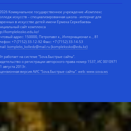
2026 Коммунальное государственное учреждение «Комплекс
олледж искусств – специализированная школа - интернат для
аренных в искусстве детей имени Ермека Серкебаева»
ициальный сайт комплекса
tp://komplekssko.edu.kz/
чтовый адрес: 150000, Петропавл к., Интернационал к. , 81
лефон: +7 (7152) 33-12-92 Факс: +7 (7152) 33-14-53
mail:
kompleks_kolledz@mail.ru (komplekssko@edu.kz)
йт работает на системе "Sova.Быстрые сайты".
идетельство о регистрации авторского права номер 1537, ИС 0010971
 1 августа 2013г.
цензионная версия АИС "Sova.Быстрые сайты". web: www.sova.ws