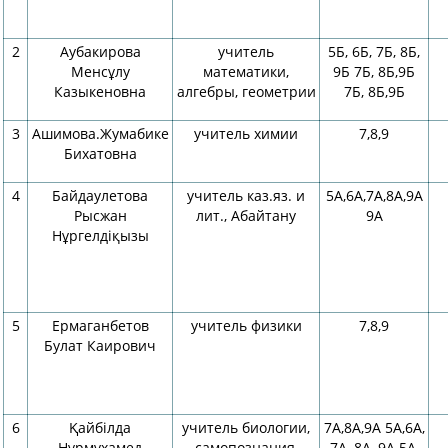
2
Аубакирова
учитель
5Б, 6Б, 7Б, 8Б,
Менсұлу
математики,
9Б 7Б, 8Б,9Б
Казыкеновна
алгебры, геометрии
7Б, 8Б,9Б
3
Ашимова.Жумабике
учитель химии
7,8,9
Бихатовна
4
Байдаулетова
учитель каз.яз. и
5А,6А,7А,8А,9А
Рысжан
лит., Абайтану
9А
Нұргелдіқызы
5
Ермаганбетов
учитель физики
7,8,9
Булат Каирович
6
Қайбілда
учитель биологии,
7А,8А,9А 5А,6А,
Нұрмұхамед
самопознания,
7А, 8А, 9А 5А,