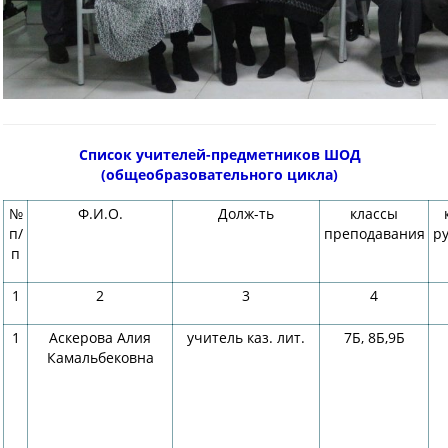
Список учителей-предметников ШОД
(общеобразовательного цикла)
№
Ф.И.О.
Долж-ть
классы
п/
преподавания
ру
п
1
2
3
4
1
Аскерова Алия
учитель каз. лит.
7Б, 8Б,9Б
Камальбековна