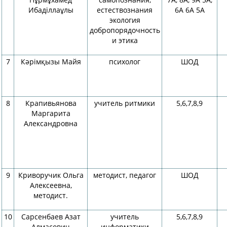
Ибаділлаұлы
естествознания
6А 6А 5А
экология
добропорядочность
и этика
7
Кәрімқызы Майя
психолог
ШОД
8
Крапивьянова
учитель ритмики
5,6,7,8,9
Маргарита
Александровна
9
Криворучик Ольга
методист, педагог
ШОД
Алексеевна,
методист.
10
Сарсенбаев Азат
учитель
5,6,7,8,9
Алмасович
информатики