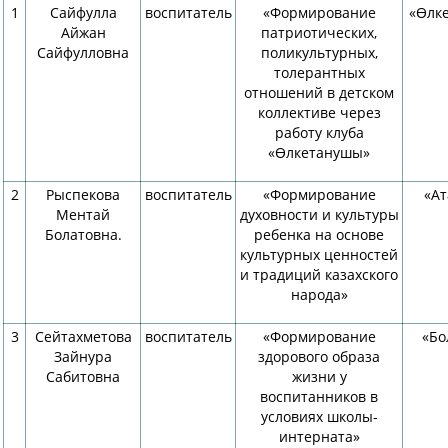
1
Сайфулла
воспитатель
«Формирование
«Өлк
Айжан
патриотических,
Сайфулловна
поликультурных,
толерантных
отношений в детском
коллективе через
работу клуба
«Өлкетанушы»
2
Рыспекова
воспитатель
«Формирование
«Ат
Ментай
духовности и культуры
Болатовна.
ребенка на основе
культурных ценностей
и традиций казахского
народа»
3
Сейтахметова
воспитатель
«Формирование
«Бо
Зайнура
здорового образа
Сабитовна
жизни у
воспитанников в
условиях школы-
интерната»