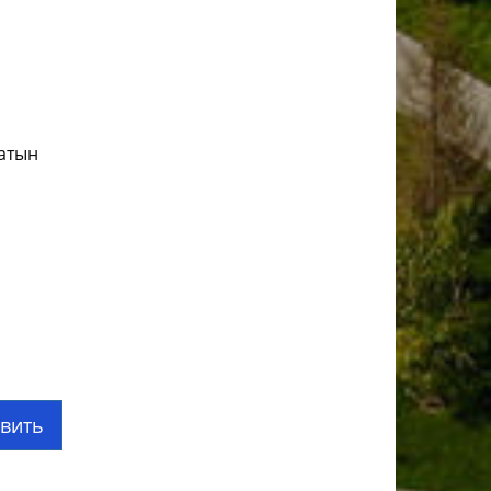
латын
вить