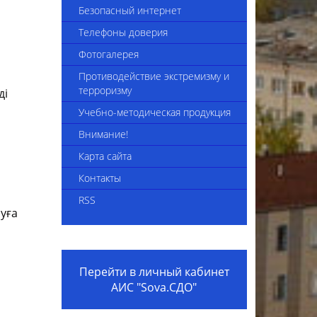
4-2025
Сведения об укомплектованности
Безопасный интернет
педагогическими кадрами
Телефоны доверия
Приказы комплекса
Фотогалерея
Вакансии
Противодействие экстремизму и
терроризму
ді
Видеоинструкция "Трудоустройство
Учебно-методическая продукция
в организацию образования"
Внимание!
Внешние приказы
Карта сайта
Положение о наставничестве
Контакты
Коллективный договор на 2024-2026
RSS
годы
руға
Вакансии 2025
Перейти в личный кабинет
АИС "Sova.СДО"