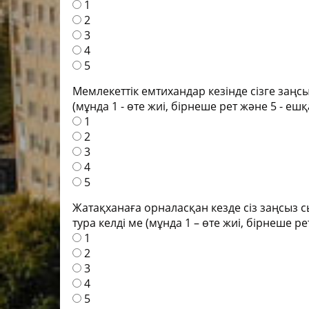
1
2
Учебно-матер
3
Качественный
4
колледжа
5
В помощь сту
Мемлекеттік емтихандар кезінде сізге заңс
(мұнда 1 - өте жиі, бірнеше рет және 5 - еш
Годовой план 
1
учебный год
2
Годовой план 
3
учебный год
4
5
Жатақханаға орналасқан кезде сіз заңсыз с
тура келді ме (мұнда 1 – өте жиі, бірнеше р
1
2
3
4
5