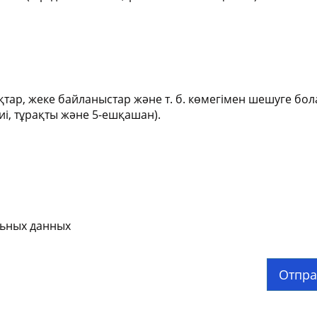
қтар, жеке байланыстар және т. б. көмегімен шешуге бо
иі, тұрақты және 5-ешқашан).
льных данных
Отпра