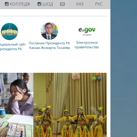
|
|
КОЛЛЕДЖ
ШОД
КАЗ
РУС
Электронное
Послание Президента РК
циальный сайт
правительство
Касым-Жомарта Токаева
резидента РК