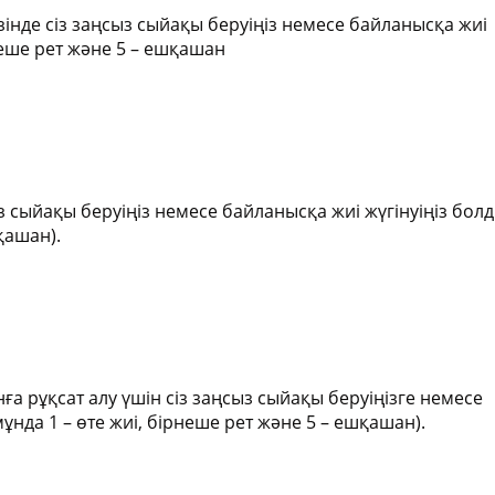
зінде сіз заңсыз сыйақы беруіңіз немесе байланысқа жиі
рнеше рет және 5 – ешқашан
 сыйақы беруіңіз немесе байланысқа жиі жүгінуіңіз бол
қашан).
а рұқсат алу үшін сіз заңсыз сыйақы беруіңізге немесе
мұнда 1 – өте жиі, бірнеше рет және 5 – ешқашан).