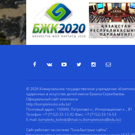
© 2026 Коммунальное государственное учреждение «Комплекс 
одаренных в искусстве детей имени Ермека Серкебаева»
Официальный сайт комплекса
http://komplekssko.edu.kz/
Почтовый адрес: 150000, Петропавл к., Интернационал к. , 81
Телефон: +7 (7152) 33-12-92 Факс: +7 (7152) 33-14-53
E-mail:
kompleks_kolledz@mail.ru (komplekssko@edu.kz)
Сайт работает на системе "Sova.Быстрые сайты".
Свидетельство о регистрации авторского права номер 1537, ИС