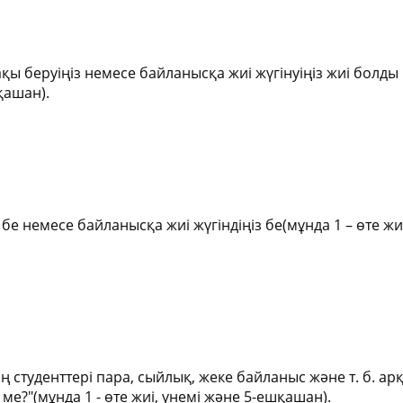
ақы беруіңіз немесе байланысқа жиі жүгінуіңіз жиі болды
қашан).
 бе немесе байланысқа жиі жүгіндіңіз бе(мұнда 1 – өте жи
студенттері пара, сыйлық, жеке байланыс және т. б. ар
ме?"(мұнда 1 - өте жиі, үнемі және 5-ешқашан).