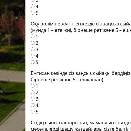
3
4
5
Оқу бөліміне жүгінген кезде сіз заңсыз сый
(мұнда 1 – өте жиі, бірнеше рет және 5 – еш
1
2
3
4
5
Емтихан кезінде сіз заңсыз сыйақы бердіңіз
бірнеше рет және 5 – ешқашан).
1
2
3
4
5
Сіздің сыныптастарыңыз, мамандығыңыздың 
мәселелерді шешу жағдайлары сізге белгілі 