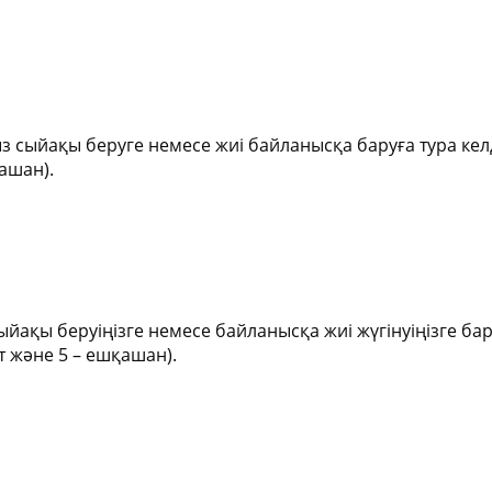
Годовой план работы на 202
иальная база
учебный год
 состав педагогов
2025-2026 учебный год
денту
ыз сыйақы беруге немесе жиі байланысқа баруға тура кел
қашан).
работы на 2025-2026
работы на 2026-2027
ыйақы беруіңізге немесе байланысқа жиі жүгінуіңізге ба
ет және 5 – ешқашан).