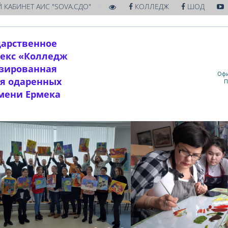
|
 КАБИНЕТ АИС "SOVA.СДО"
КОЛЛЕДЖ
ШОД
дарственное
екс «Колледж
изированная
Офи
ля одаренных
П
имени Ермека