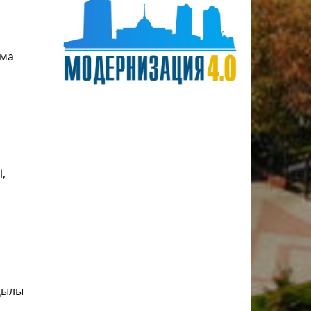
 ма
і,
қылы