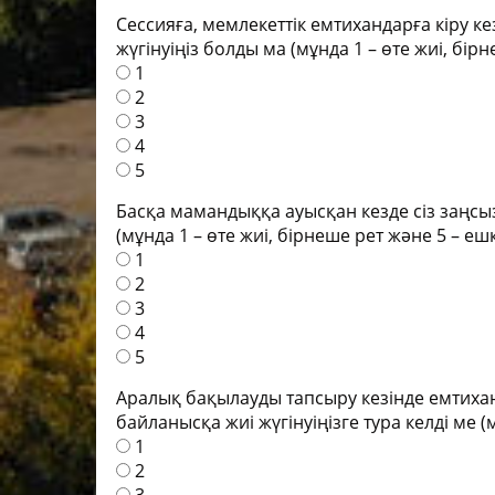
Сессияға, мемлекеттік емтихандарға кіру ке
жүгінуіңіз болды ма (мұнда 1 – өте жиі, бі
1
2
3
4
5
Басқа мамандыққа ауысқан кезде сіз заңсыз
(мұнда 1 – өте жиі, бірнеше рет және 5 – еш
1
2
3
4
5
Аралық бақылауды тапсыру кезінде емтиханғ
байланысқа жиі жүгінуіңізге тура келді ме (
1
2