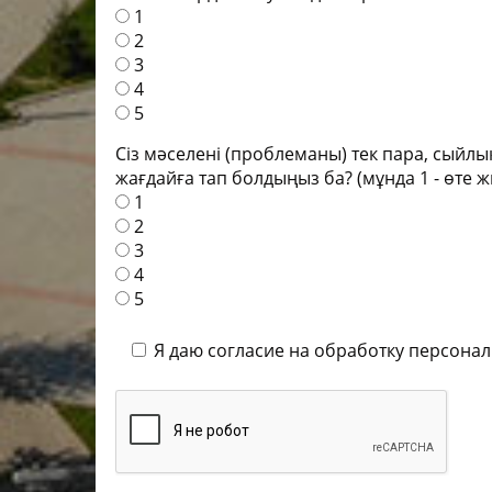
1
2
3
4
5
Сіз мәселені (проблеманы) тек пара, сыйлы
жағдайға тап болдыңыз ба? (мұнда 1 - өте ж
1
2
3
4
5
Я даю согласие на обработку персона