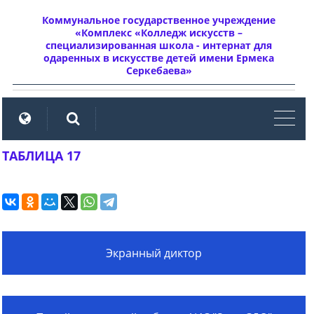
Коммунальное государственное учреждение
«Комплекс «Колледж искусств –
специализированная школа - интернат для
одаренных в искусстве детей имени Ермека
Серкебаева»
мен
ТАБЛИЦА 17
Экранный диктор