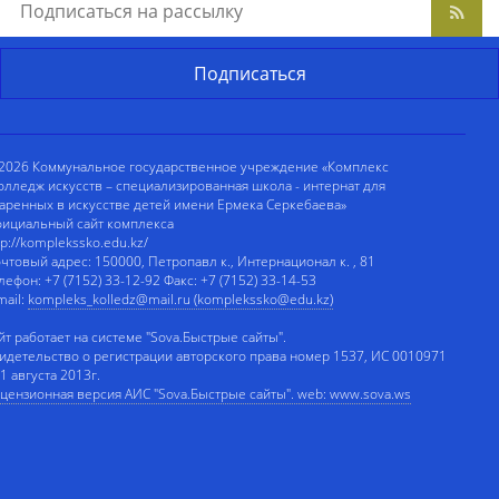
2026 Коммунальное государственное учреждение «Комплекс
олледж искусств – специализированная школа - интернат для
аренных в искусстве детей имени Ермека Серкебаева»
ициальный сайт комплекса
tp://komplekssko.edu.kz/
чтовый адрес: 150000, Петропавл к., Интернационал к. , 81
лефон: +7 (7152) 33-12-92 Факс: +7 (7152) 33-14-53
mail:
kompleks_kolledz@mail.ru (komplekssko@edu.kz)
йт работает на системе "Sova.Быстрые сайты".
идетельство о регистрации авторского права номер 1537, ИС 0010971
 1 августа 2013г.
цензионная версия АИС "Sova.Быстрые сайты". web: www.sova.ws