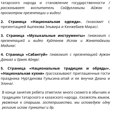
татарского народа и становление государственности
/
рассказывает воспитатель Сайфуллакызы Айжан с
просмотром презентации и видео/.
2. Страница «Национальная одежда».
/знакомит с
презентацией Ашпекова Эльвира и Кенжебаев Мирас/.
3. Страница «Музыкальные инструменты»
/
знакомит с
презентацией и видео Куйтанов Ислам и Жанатайкызы
Мадина/.
4. Страница «Сабантуй»
/
знакомит с презентацией Аужан
Даниал и Ермек Айнур/.
5. Страница «Национальные традиции и обряды»,
«Национальная кухня»
/рассказывают приглашенные гости
праздника Нуртдинова Гульсина-апай и ее внучки Диана и
Элина/.
В конце занятия ребята отметили много схожего в обычаях и
традициях татарского и казахского народа.
/схожесть языков,
уважение к старшим, гостеприимство, мы исповедуем одну
религию ислам /сунниты/ и др.