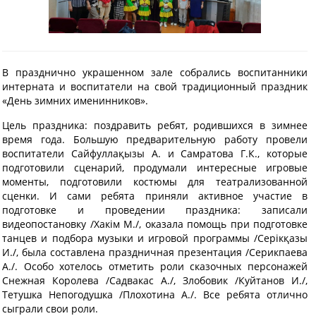
В празднично украшенном зале собрались воспитанники
интерната и воспитатели на свой традиционный праздник
«День зимних именинников».
Цель праздника: поздравить ребят, родившихся в зимнее
время года. Большую предварительную работу провели
воспитатели Сайфуллақызы А. и Самратова Г.К., которые
подготовили сценарий, продумали интересные игровые
моменты, подготовили костюмы для театрализованной
сценки. И сами ребята приняли активное участие в
подготовке и проведении праздника: записали
видеопостановку /Хакім М./, оказала помощь при подготовке
танцев и подбора музыки и игровой программы /Серікқазы
И./, была составлена праздничная презентация /Серикпаева
А./. Особо хотелось отметить роли сказочных персонажей
Снежная Королева /Садвакас А./, Злобовик /Куйтанов И./,
Тетушка Непогодушка /Плохотина А./. Все ребята отлично
сыграли свои роли.