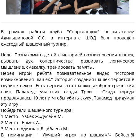
В рамках работы клуба "Спортландия" воспитателем
Адильшиновой С.С. в интернате ШОД был проведён
ежегодный шашечный турнир.
Цель: Познакомить детей с историей возникновения шашек,
вызвать дух соперничества, развивать логическое
мышление, смекалку, тренировать память .
Перед игрой ребята познавательное видео "История
возникновения шашек." История создания шашек теряется в
глубине веков .Есть версия ,что шашки изобрёл греческий
воин Паламед, участник осады Трои . Осада города
продолжалась 10 лет и чтобы убить скуку ,Паламед придумал
эту игру .
Победители шашечного турнира:
1 Место - Узбек Ж.,Дүсейн М.
2 Место - Ермек А.
3 Место -Адилжан Б. ,Абаева М.
В номинации " Лучший игрок по шашкам"- Бейсенбі