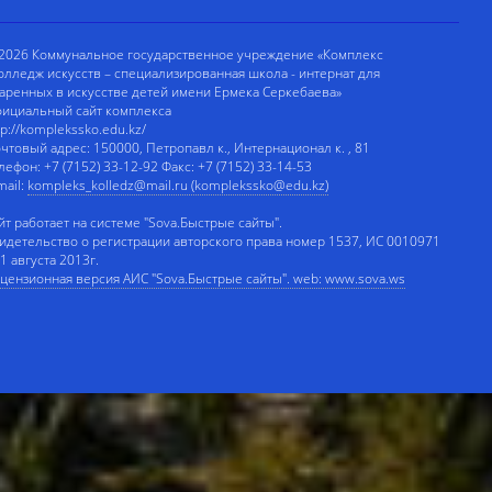
2026 Коммунальное государственное учреждение «Комплекс
олледж искусств – специализированная школа - интернат для
аренных в искусстве детей имени Ермека Серкебаева»
ициальный сайт комплекса
tp://komplekssko.edu.kz/
чтовый адрес: 150000, Петропавл к., Интернационал к. , 81
лефон: +7 (7152) 33-12-92 Факс: +7 (7152) 33-14-53
mail:
kompleks_kolledz@mail.ru (komplekssko@edu.kz)
йт работает на системе "Sova.Быстрые сайты".
идетельство о регистрации авторского права номер 1537, ИС 0010971
 1 августа 2013г.
цензионная версия АИС "Sova.Быстрые сайты". web: www.sova.ws