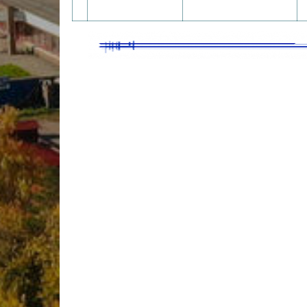
Учебно-матер
Качественный
колледжа
В помощь сту
Годовой план 
учебный год
Годовой план 
учебный год