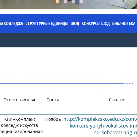
СЫ КОЛЛЕДЖА
СТРУКТУРНЫЕ ЕДИНИЦЫ
ШОД
КОНКУРСЫ ШОД
БИБЛИОТЕКА
я колледжа
аз. 2026.
ПЦК «Обязательное фортепиано»
Специализированная школа
Областной конкурс юны
План ра
имени Ермека Серкеба
работы на 2024-2025
жение. 2026.
ПЦК «Струнные инструменты»
Годовой план работы на 202
Правила 
учебный год
Областной конкурс «Жұ
жение.
ПЦК «Фортепиано»
Послание
направлениям: инстру
работы на 2023-2024
Годовой план работы на 202
Казахста
исполнительство; теор
льтаты
ПЦК «Хоровое дирижирование»
учебный год
направление)
Календар
ПЦК «Пение»
работы на 2022-2023
Годовой план работы на 202
памятных
Областной конкурс «Ж
учебный год
грани» по ИЗО (формат 
ПЦК «Народные инструменты»
Сведения
изобразительного дикт
работы на 2021-2022
Профориентационная работ
фонда
Ответственные
Сроки
Ссылки
ПЦК «Хореографическое искусство»
Областной конкурс тво
Приказы
Акция "О
проектов «Искусство бе
ПЦК «Живопись»
учебного процесса
http://komplekssko.edu.kz/cont
КГУ «Комплекс
Ноябрь
Администрация ШОД
Меропри
ПЦК «Духовые и ударные
«Колледж искусств –
konkurs-yunyh-vokalistov-im
равовая база
инструменты»
пециализированная
Нормативно-правовая база
serkebaeva/lang-r