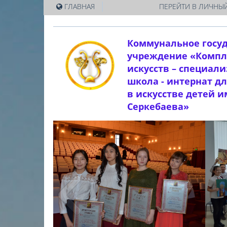
|
ГЛАВНАЯ
ПЕРЕЙТИ В ЛИЧНЫЙ
Коммунальное госу
учреждение «Компл
искусств – специал
школа - интернат д
в искусстве детей 
Серкебаева»