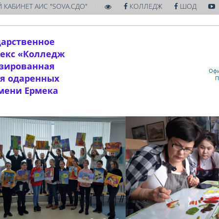
|
 КАБИНЕТ АИС "SOVA.СДО"
КОЛЛЕДЖ
ШОД
дарственное
екс «Колледж
изированная
Офи
ля одаренных
П
имени Ермека