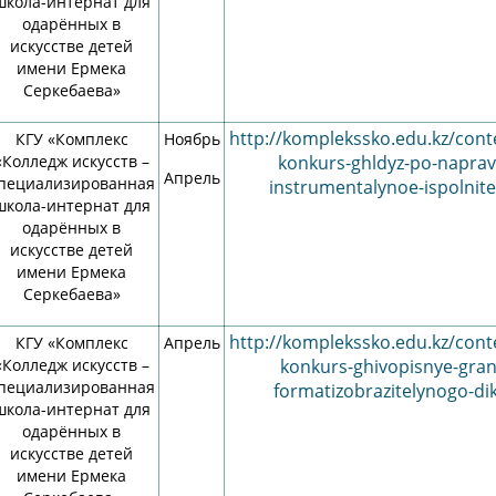
школа-интернат для
ПЦК «Теория музыки»
Профильный цикл ШОД
ическая работа
одарённых в
искусстве детей
ПЦК «Актерское искусство»
Учебная работа
ые услуги (ступень
имени Ермека
общеобразовательных дисц
Серкебаева»
ПЦК «Общеобразовательный цикл»
ШОД
водственная работа и
ПЦК «Дизайн интерьера»
http://komplekssko.edu.kz/cont
КГУ «Комплекс
Ноябрь
Воспитательная работа ШО
тво
«Колледж искусств –
konkurs-ghldyz-po-naprav
Апрель
пециализированная
Методическая работа ШОД
instrumentalynoe-ispolnite
ая работа колледжа
школа-интернат для
Противодействие коррупци
елам молодежи
одарённых в
искусстве детей
Служба психолого-педагогич
ого-педагогического
имени Ермека
сопровождения ШОД
ия
Серкебаева»
Акция «Дорога в школу»
ая работа кураторов
http://komplekssko.edu.kz/cont
КГУ «Комплекс
Апрель
«Колледж искусств –
В помощь школьникам
konkurs-ghivopisnye-grani
ионная работа
пециализированная
formatizobrazitelynogo-dik
Государственные услуги (ст
онная деятельность
школа-интернат для
школа)
одарённых в
енциал
искусстве детей
В помощь родителям
имени Ермека
техническая база