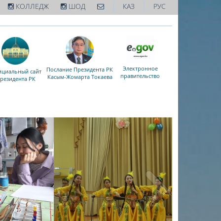
|
|
КОЛЛЕДЖ
ШОД
КАЗ
РУС
Электронное
Послание Президента РК
циальный сайт
правительство
Касым-Жомарта Токаева
резидента РК