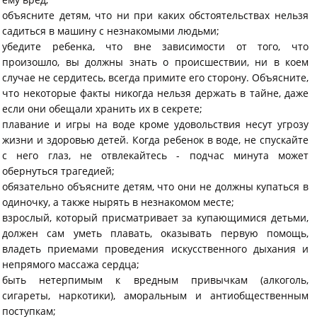
объясните детям, что ни при каких обстоятельствах нельзя
садиться в машину с незнакомыми людьми;
убедите ребенка, что вне зависимости от того, что
произошло, вы должны знать о происшествии, ни в коем
случае не сердитесь, всегда примите его сторону. Объясните,
что некоторые факты никогда нельзя держать в тайне, даже
если они обещали хранить их в секрете;
плавание и игры на воде кроме удовольствия несут угрозу
жизни и здоровью детей. Когда ребенок в воде, не спускайте
с него глаз, не отвлекайтесь - подчас минута может
обернуться трагедией;
обязательно объясните детям, что они не должны купаться в
одиночку, а также нырять в незнакомом месте;
взрослый, который присматривает за купающимися детьми,
должен сам уметь плавать, оказывать первую помощь,
владеть приемами проведения искусственного дыхания и
непрямого массажа сердца;
быть нетерпимым к вредным привычкам (алкоголь,
сигареты, наркотики), аморальным и антиобщественным
поступкам;