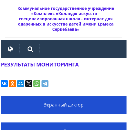
Коммунальное государственное учреждение
«Комплекс «Колледж искусств –
специализированная школа - интернат для
одаренных в искусстве детей имени Ермека
Серкебаева»
мен
РЕЗУЛЬТАТЫ МОНИТОРИНГА
Экранный диктор