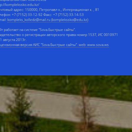
tp://komplekssko.edu.kz/
чтовый адрес: 150000, Петропавл к., Интернационал к. , 81
лефон: +7 (7152) 33-12-92 Факс: +7 (7152) 33-14-53
mail:
kompleks_kolledz@mail.ru (komplekssko@edu.kz)
йт работает на системе "Sova.Быстрые сайты".
идетельство о регистрации авторского права номер 1537, ИС 0010971
 1 августа 2013г.
цензионная версия АИС "Sova.Быстрые сайты". web: www.sova.ws