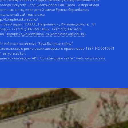
олледж искусств – специализированная школа - интернат для
аренных в искусстве детей имени Ермека Серкебаева»
ициальный сайт комплекса
tp://komplekssko.edu.kz/
чтовый адрес: 150000, Петропавл к., Интернационал к. , 81
лефон: +7 (7152) 33-12-92 Факс: +7 (7152) 33-14-53
mail:
kompleks_kolledz@mail.ru (komplekssko@edu.kz)
йт работает на системе "Sova.Быстрые сайты".
идетельство о регистрации авторского права номер 1537, ИС 0010971
 1 августа 2013г.
цензионная версия АИС "Sova.Быстрые сайты". web: www.sova.ws