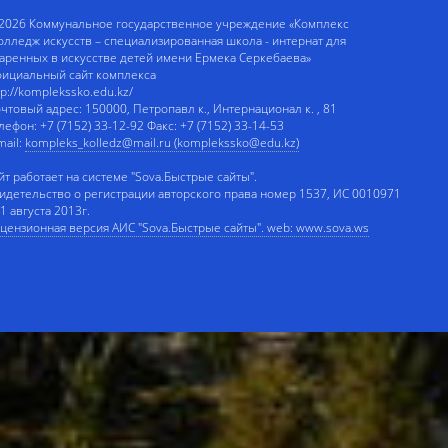
2026 Коммунальное государственное учреждение «Комплекс
олледж искусств – специализированная школа - интернат для
аренных в искусстве детей имени Ермека Серкебаева»
ициальный сайт комплекса
tp://komplekssko.edu.kz/
чтовый адрес: 150000, Петропавл к., Интернационал к. , 81
лефон: +7 (7152) 33-12-92 Факс: +7 (7152) 33-14-53
mail:
kompleks_kolledz@mail.ru (komplekssko@edu.kz)
йт работает на системе "Sova.Быстрые сайты".
идетельство о регистрации авторского права номер 1537, ИС 0010971
 1 августа 2013г.
цензионная версия АИС "Sova.Быстрые сайты". web: www.sova.ws