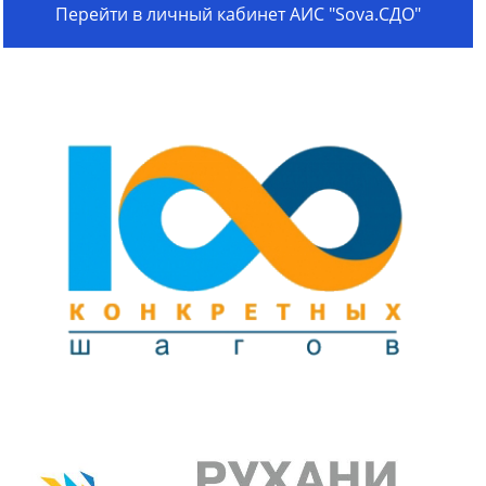
Перейти в личный кабинет АИС "Sova.СДО"