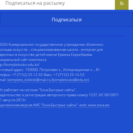
2026 Коммунальное государственное учреждение «Комплекс
олледж искусств – специализированная школа - интернат для
аренных в искусстве детей имени Ермека Серкебаева»
ициальный сайт комплекса
tp://komplekssko.edu.kz/
чтовый адрес: 150000, Петропавл к., Интернационал к. , 81
лефон: +7 (7152) 33-12-92 Факс: +7 (7152) 33-14-53
mail:
kompleks_kolledz@mail.ru (komplekssko@edu.kz)
йт работает на системе "Sova.Быстрые сайты".
идетельство о регистрации авторского права номер 1537, ИС 0010971
 1 августа 2013г.
цензионная версия АИС "Sova.Быстрые сайты". web: www.sova.ws