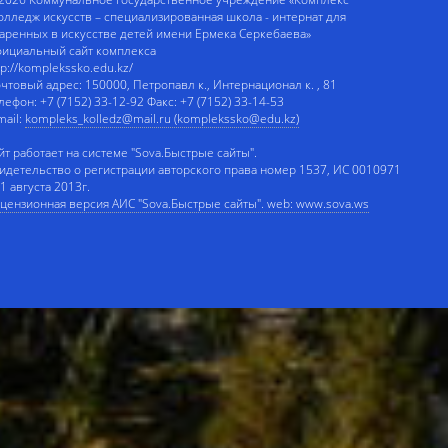
олледж искусств – специализированная школа - интернат для
аренных в искусстве детей имени Ермека Серкебаева»
ициальный сайт комплекса
tp://komplekssko.edu.kz/
чтовый адрес: 150000, Петропавл к., Интернационал к. , 81
лефон: +7 (7152) 33-12-92 Факс: +7 (7152) 33-14-53
mail:
kompleks_kolledz@mail.ru (komplekssko@edu.kz)
йт работает на системе "Sova.Быстрые сайты".
идетельство о регистрации авторского права номер 1537, ИС 0010971
 1 августа 2013г.
цензионная версия АИС "Sova.Быстрые сайты". web: www.sova.ws