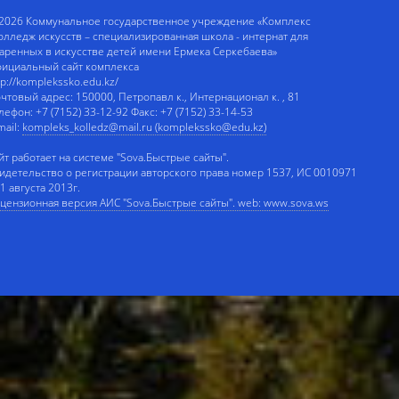
2026 Коммунальное государственное учреждение «Комплекс
олледж искусств – специализированная школа - интернат для
аренных в искусстве детей имени Ермека Серкебаева»
ициальный сайт комплекса
tp://komplekssko.edu.kz/
чтовый адрес: 150000, Петропавл к., Интернационал к. , 81
лефон: +7 (7152) 33-12-92 Факс: +7 (7152) 33-14-53
mail:
kompleks_kolledz@mail.ru (komplekssko@edu.kz)
йт работает на системе "Sova.Быстрые сайты".
идетельство о регистрации авторского права номер 1537, ИС 0010971
 1 августа 2013г.
цензионная версия АИС "Sova.Быстрые сайты". web: www.sova.ws