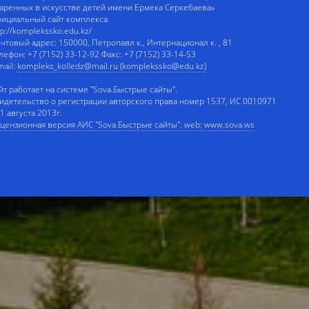
аренных в искусстве детей имени Ермека Серкебаева»
ициальный сайт комплекса
tp://komplekssko.edu.kz/
чтовый адрес: 150000, Петропавл к., Интернационал к. , 81
лефон: +7 (7152) 33-12-92 Факс: +7 (7152) 33-14-53
mail:
kompleks_kolledz@mail.ru (komplekssko@edu.kz)
йт работает на системе "Sova.Быстрые сайты".
идетельство о регистрации авторского права номер 1537, ИС 0010971
 1 августа 2013г.
цензионная версия АИС "Sova.Быстрые сайты". web: www.sova.ws