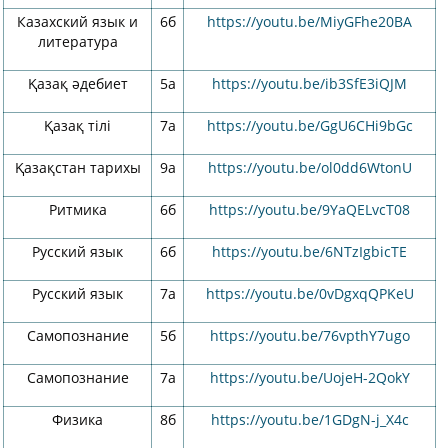
Казахский язык и
6б
https://youtu.be/MiyGFhe20BA
литература
Қазақ әдебиет
5а
https://youtu.be/ib3SfE3iQJM
Қазақ тілі
7а
https://youtu.be/GgU6CHi9bGc
Қазақстан тарихы
9а
https://youtu.be/ol0dd6WtonU
Ритмика
6б
https://youtu.be/9YaQELvcT08
Русский язык
6б
https://youtu.be/6NTzIgbicTE
Русский язык
7а
https://youtu.be/0vDgxqQPKeU
Самопознание
5б
https://youtu.be/76vpthY7ugo
Самопознание
7а
https://youtu.be/UojeH-2QokY
Физика
8б
https://youtu.be/1GDgN-j_X4c