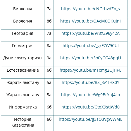
Биология
7а
https://youtu.be/cNGrbvdZo_s
Биология
8б
https://youtu.be/OAcM0OKujnI
География
7а
https://youtu.be/9r8XZ96y42A
Геометрия
8а
https://youtu.be/_grEZiV9CUI
Дүние жазу тарихы
9а
https://youtu.be/3o0yGG48pqU
Естествознание
6б
https://youtu.be/mTcmg2QjHFU
Жаратылыстану
5а
https://youtu.be/BS_8v1IHX0Y
Жаратылыстану
5а
https://youtu.be/Wg9BrYhJ4co
Информатика
6б
https://youtu.be/GtqX9stjWd0
История
6б
https://youtu.be/g3sO3VgWWME
Казахстана