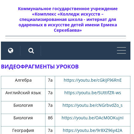
Коммунальное государственное учреждение
«Комплекс «Колледж искусств –
специализированная школа - интернат для
одаренных в искусстве детей имени Ермека
Серкебаева»
мен
ВИДЕОФРАГМЕНТЫ УРОКОВ
Алгебра
7а
https://youtu.be/cGkiJF96RnE
Английский язык
7а
https://youtu.be/5UttIfZR-ws
Биология
7а
https://youtu.be/cNGrbvdZo_s
Биология
8б
https://youtu.be/OAcM0OKujnI
География
7а
https://youtu.be/9r8XZ96y42A