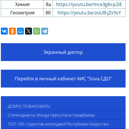
Химия
8а
https://youtu.be/mce3gKcp2iE
Геометрия
8б
https://youtu.be/zuUB-jZs9sY
Экранный диктор
Перейти в личный кабинет АИС "Sova.СДО"
ДОБРО ПОЖАЛОВАТЬ!
Стипендианты Фонда Нурсултана Назарбаева
ТОП 100 студентов колледжей Республики Казахстан!