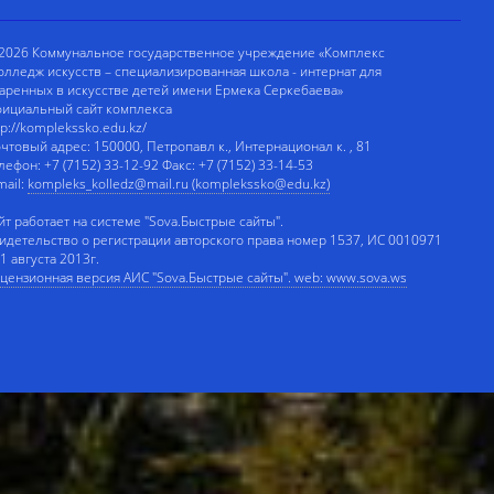
2026 Коммунальное государственное учреждение «Комплекс
олледж искусств – специализированная школа - интернат для
аренных в искусстве детей имени Ермека Серкебаева»
ициальный сайт комплекса
tp://komplekssko.edu.kz/
чтовый адрес: 150000, Петропавл к., Интернационал к. , 81
лефон: +7 (7152) 33-12-92 Факс: +7 (7152) 33-14-53
mail:
kompleks_kolledz@mail.ru (komplekssko@edu.kz)
йт работает на системе "Sova.Быстрые сайты".
идетельство о регистрации авторского права номер 1537, ИС 0010971
 1 августа 2013г.
цензионная версия АИС "Sova.Быстрые сайты". web: www.sova.ws