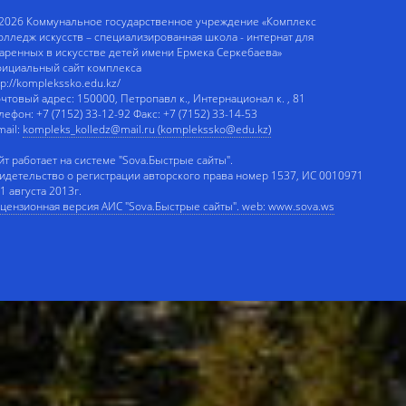
2026 Коммунальное государственное учреждение «Комплекс
олледж искусств – специализированная школа - интернат для
аренных в искусстве детей имени Ермека Серкебаева»
ициальный сайт комплекса
tp://komplekssko.edu.kz/
чтовый адрес: 150000, Петропавл к., Интернационал к. , 81
лефон: +7 (7152) 33-12-92 Факс: +7 (7152) 33-14-53
mail:
kompleks_kolledz@mail.ru (komplekssko@edu.kz)
йт работает на системе "Sova.Быстрые сайты".
идетельство о регистрации авторского права номер 1537, ИС 0010971
 1 августа 2013г.
цензионная версия АИС "Sova.Быстрые сайты". web: www.sova.ws