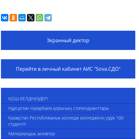
Экранный диктор
Перейти в личный кабинет АИС "Sova.СДО"
ҚОШ КЕЛДІҢІЗДЕР!
Нұрсұлтан Назарбаев қорының стипендианттары
Қазақстан Республикалық колледж колледжінің үздік 100
студенті!
Материалдық активтер