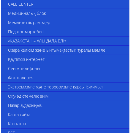
CALL CENTER
Медициналық блок
Мемлекеттік рәміздер
Педагог мәртебесі
«ҚАЗАҚСТАН – ҰЛЫ ДАЛА ЕЛІ»
Өзара келісім және ынтымақтастық туралы мәміле
Қаупіпсіз интернет
Сенім телефоны
Фотогалерея
Экстремизмге және терроризмге қарсы іс-қимыл
Оқу-әдістемелік өнім
Назар аударыңыз!
Карта сайта
Контакты
RSS