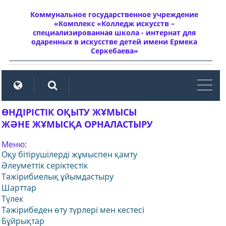
Коммунальное государственное учреждение
«Комплекс «Колледж искусств –
специализированная школа - интернат для
одаренных в искусстве детей имени Ермека
Серкебаева»
мен
ӨНДІРІСТІК ОҚЫТУ ЖҰМЫСЫ
ЖӘНЕ ЖҰМЫСҚА ОРНАЛАСТЫРУ
Меню:
Оқу бітірушілерді жұмыспен қамту
Әлеуметтік серіктестік
Тәжірибиелық ұйымдастыру
Шарттар
Түлек
Тәжірибеден өту түрлері мен кестесі
Бұйрықтар